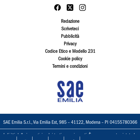
Redazione
Scriveteci
Pubblicità
Privacy
Codice Etico e Modello 231
Cookie policy
Termini e condizioni
SAE Emilia S.r.l., Via Emilia Est, 985 – 41122, Modena – PI 04155780366
I diritti delle immagini e dei testi sono riservati. È espressamente vietata la