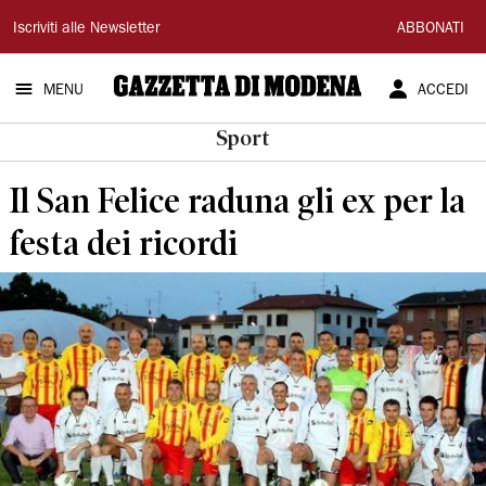
Gazzetta
Iscriviti alle Newsletter
ABBONATI
di
MENU
ACCEDI
Modena
Sport
Il San Felice raduna gli ex per la
festa dei ricordi