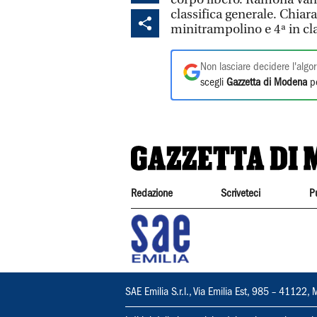
classifica generale. Chiara 
minitrampolino e 4ª in cla
Non lasciare decidere l'algor
scegli
Gazzetta di Modena
pe
Redazione
Scriveteci
P
SAE Emilia S.r.l., Via Emilia Est, 985 – 411