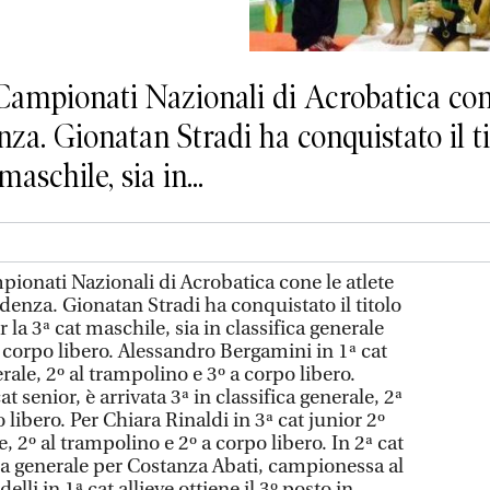
mpionati Nazionali di Acrobatica cone 
za. Gionatan Stradi ha conquistato il t
aschile, sia in...
onati Nazionali di Acrobatica cone le atlete
denza. Gionatan Stradi ha conquistato il titolo
la 3ª cat maschile, sia in classifica generale
 corpo libero. Alessandro Bergamini in 1ª cat
erale, 2º al trampolino e 3º a corpo libero.
t senior, è arrivata 3ª in classifica generale, 2ª
 libero. Per Chiara Rinaldi in 3ª cat junior 2º
e, 2º al trampolino e 2º a corpo libero. In 2ª cat
ica generale per Costanza Abati, campionessa al
li in 1ª cat allieve ottiene il 3º posto in