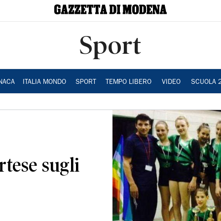
Sport
NACA
ITALIA MONDO
SPORT
TEMPO LIBERO
VIDEO
SCUOLA 
rtese sugli