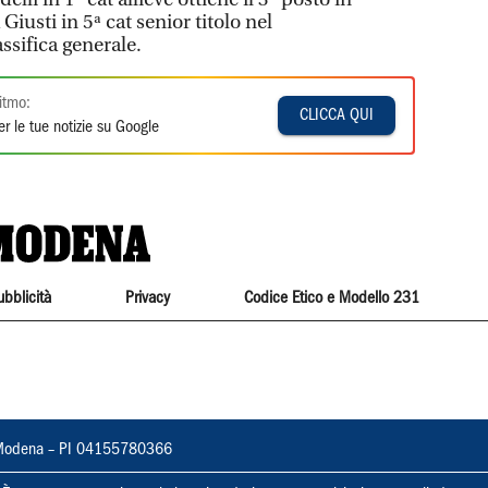
Giusti in 5ª cat senior titolo nel
ssifica generale.
itmo:
CLICCA QUI
r le tue notizie su Google
ubblicità
Privacy
Codice Etico e Modello 231
22, Modena – PI 04155780366