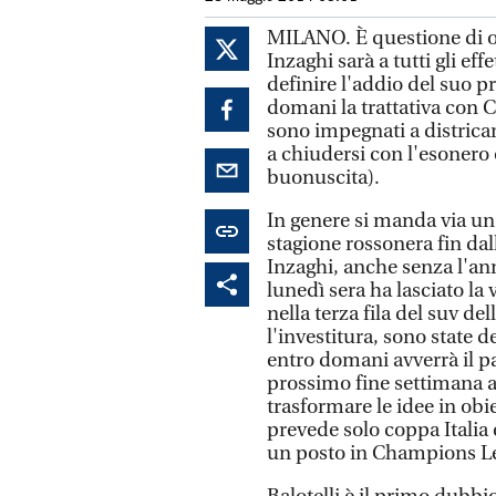
MILANO. È questione di or
Inzaghi sarà a tutti gli eff
definire l'addio del suo p
domani la trattativa con C
sono impegnati a districa
a chiudersi con l'esonero
buonuscita).
In genere si manda via un 
stagione rossonera fin dall
Inzaghi, anche senza l'an
lunedì sera ha lasciato la 
nella terza fila del suv del
l'investitura, sono state de
entro domani avverrà il p
prossimo fine settimana a
trasformare le idee in obie
prevede solo coppa Italia 
un posto in Champions L