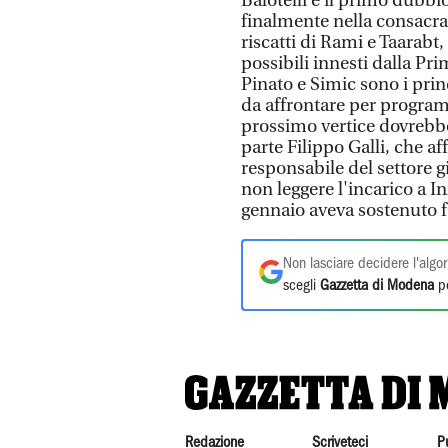
Balotelli è il primo dubbi
finalmente nella consacraz
riscatti di Rami e Taarabt, 
possibili innesti dalla Pri
Pinato e Simic sono i princ
da affrontare per program
prossimo vertice dovrebbe 
parte Filippo Galli, che af
responsabile del settore gi
non leggere l'incarico a I
gennaio aveva sostenuto f
Non lasciare decidere l'algor
scegli
Gazzetta di Modena
pe
Redazione
Scriveteci
P