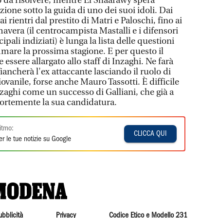
o da risolvere, mentre El Shaarawy spera
ione sotto la guida di uno dei suoi idoli. Dai
ai rientri dal prestito di Matri e Paloschi, fino ai
mavera (il centrocampista Mastalli e i difensori
ipali indiziati) è lunga la lista delle questioni
mare la prossima stagione. E per questo il
essere allargato allo staff di Inzaghi. Ne farà
fiancherà l'ex attaccante lasciando il ruolo di
ovanile, forse anche Mauro Tassotti. È difficile
nzaghi come un successo di Galliani, che già a
ortemente la sua candidatura.
itmo:
CLICCA QUI
r le tue notizie su Google
ubblicità
Privacy
Codice Etico e Modello 231