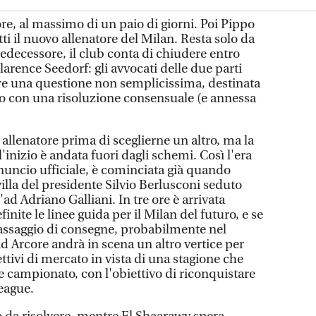
e, al massimo di un paio di giorni. Poi Pippo
etti il nuovo allenatore del Milan. Resta solo da
redecessore, il club conta di chiudere entro
larence Seedorf: gli avvocati delle due parti
re una questione non semplicissima, destinata
 o con una risoluzione consensuale (e annessa
allenatore prima di sceglierne un altro, ma la
'inizio è andata fuori dagli schemi. Così l'era
nuncio ufficiale, è cominciata già quando
villa del presidente Silvio Berlusconi seduto
l'ad Adriano Galliani. In tre ore è arrivata
finite le linee guida per il Milan del futuro, e se
assaggio di consegne, probabilmente nel
d Arcore andrà in scena un altro vertice per
ttivi di mercato in vista di una stagione che
e campionato, con l'obiettivo di riconquistare
eague.