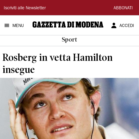
Gazzetta
Iscriviti alle Newsletter
ABBONATI
di
MENU
ACCEDI
Modena
Sport
Rosberg in vetta Hamilton
insegue