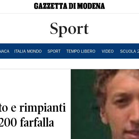
Sport
NACA
ITALIA MONDO
SPORT
TEMPO LIBERO
VIDEO
SCUOLA 
to e rimpianti
200 farfalla