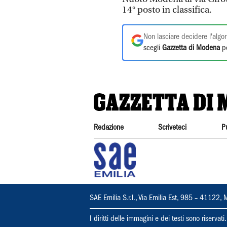
14° posto in classifica.
Non lasciare decidere l'algor
scegli
Gazzetta di Modena
pe
Redazione
Scriveteci
P
SAE Emilia S.r.l., Via Emilia Est, 985 – 411
I diritti delle immagini e dei testi sono riserva