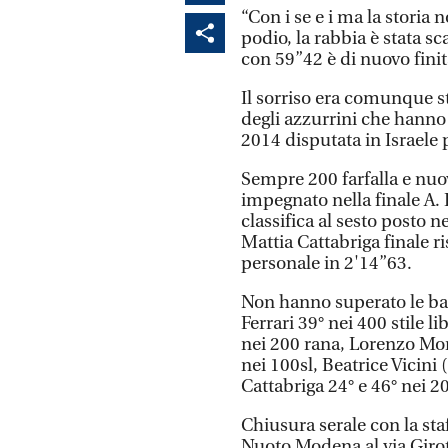
“Con i se e i ma la storia 
podio, la rabbia è stata sc
con 59”42 è di nuovo finit
Il sorriso era comunque s
degli azzurrini che hann
2014 disputata in Israele 
Sempre 200 farfalla e nuo
impegnato nella finale A.
classifica al sesto posto 
Mattia Cattabriga finale r
personale in 2'14”63.
Non hanno superato le bat
Ferrari 39° nei 400 stile l
nei 200 rana, Lorenzo Mora
nei 100sl, Beatrice Vicini
Cattabriga 24° e 46° nei 20
Chiusura serale con la staf
Nuoto Modena al via Girott