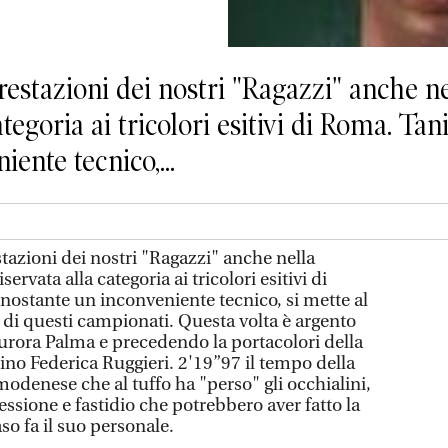
estazioni dei nostri "Ragazzi" anche n
ategoria ai tricolori esitivi di Roma. Tan
ente tecnico,...
azioni dei nostri "Ragazzi" anche nella
ervata alla categoria ai tricolori esitivi di
nostante un inconveniente tecnico, si mette al
 di questi campionati. Questa volta è argento
Aurora Palma e precedendo la portacolori della
no Federica Ruggieri. 2'19”97 il tempo della
 modenese che al tuffo ha "perso" gli occhialini,
ssione e fastidio che potrebbero aver fatto la
so fa il suo personale.