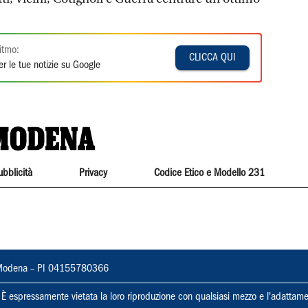
itmo:
CLICCA QUI
r le tue notizie su Google
ubblicità
Privacy
Codice Etico e Modello 231
22, Modena – PI 04155780366
ti. È espressamente vietata la loro riproduzione con qualsiasi mezzo e l'adattame