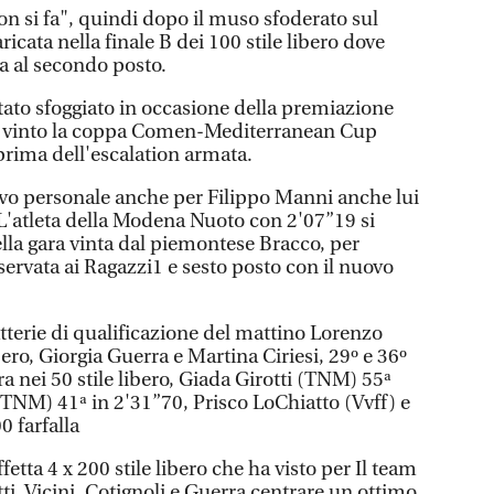
non si fa", quindi dopo il muso sfoderato sul
aricata nella finale B dei 100 stile libero dove
a al secondo posto.
tato sfoggiato in occasione della premiazione
o vinto la coppa Comen-Mediterranean Cup
prima dell'escalation armata.
vo personale anche per Filippo Manni anche lui
 L'atleta della Modena Nuoto con 2'07”19 si
nella gara vinta dal piemontese Bracco, per
iservata ai Ragazzi1 e sesto posto con il nuovo
terie di qualificazione del mattino Lorenzo
ibero, Giorgia Guerra e Martina Ciriesi, 29º e 36º
 nei 50 stile libero, Giada Girotti (TNM) 55ª
 (TNM) 41ª in 2'31”70, Prisco LoChiatto (Vvff) e
0 farfalla
fetta 4 x 200 stile libero che ha visto per Il team
i, Vicini, Cotignoli e Guerra centrare un ottimo