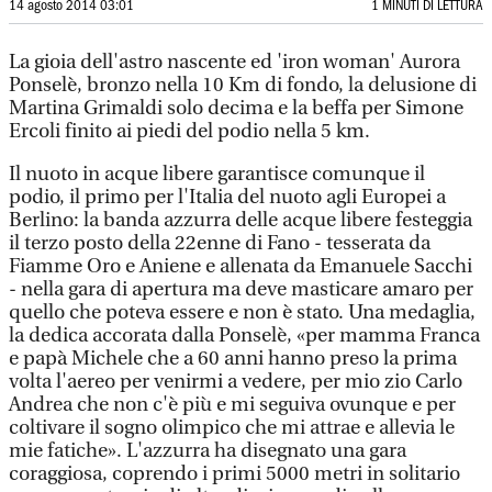
14 agosto 2014 03:01
1 MINUTI DI LETTURA
La gioia dell'astro nascente ed 'iron woman' Aurora
Ponselè, bronzo nella 10 Km di fondo, la delusione di
Martina Grimaldi solo decima e la beffa per Simone
Ercoli finito ai piedi del podio nella 5 km.
Il nuoto in acque libere garantisce comunque il
podio, il primo per l'Italia del nuoto agli Europei a
Berlino: la banda azzurra delle acque libere festeggia
il terzo posto della 22enne di Fano - tesserata da
Fiamme Oro e Aniene e allenata da Emanuele Sacchi
- nella gara di apertura ma deve masticare amaro per
quello che poteva essere e non è stato. Una medaglia,
la dedica accorata dalla Ponselè, «per mamma Franca
e papà Michele che a 60 anni hanno preso la prima
volta l'aereo per venirmi a vedere, per mio zio Carlo
Andrea che non c'è più e mi seguiva ovunque e per
coltivare il sogno olimpico che mi attrae e allevia le
mie fatiche». L'azzurra ha disegnato una gara
coraggiosa, coprendo i primi 5000 metri in solitario