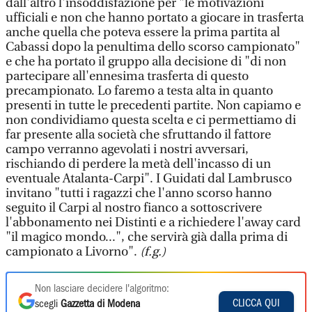
dall'altro l'insoddisfazione per "le motivazioni
ufficiali e non che hanno portato a giocare in trasferta
anche quella che poteva essere la prima partita al
Cabassi dopo la penultima dello scorso campionato"
e che ha portato il gruppo alla decisione di "di non
partecipare all'ennesima trasferta di questo
precampionato. Lo faremo a testa alta in quanto
presenti in tutte le precedenti partite. Non capiamo e
non condividiamo questa scelta e ci permettiamo di
far presente alla società che sfruttando il fattore
campo verranno agevolati i nostri avversari,
rischiando di perdere la metà dell'incasso di un
eventuale Atalanta-Carpi". I Guidati dal Lambrusco
invitano "tutti i ragazzi che l'anno scorso hanno
seguito il Carpi al nostro fianco a sottoscrivere
l'abbonamento nei Distinti e a richiedere l'away card
"il magico mondo...", che servirà già dalla prima di
campionato a Livorno".
(f.g.)
Non lasciare decidere l'algoritmo:
CLICCA QUI
scegli
Gazzetta di Modena