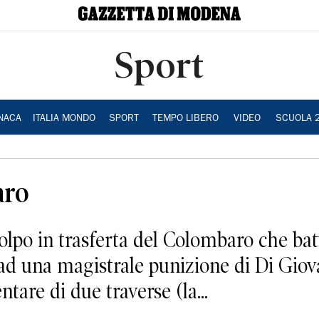
Sport
NACA
ITALIA MONDO
SPORT
TEMPO LIBERO
VIDEO
SCUOLA 
aro
n trasferta del Colombaro che batte
d una magistrale punizione di Di Giov
tare di due traverse (la...