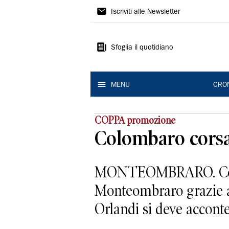
Gazzetta
Iscriviti alle Newsletter
di
Modena
Sfoglia il quotidiano
MENU
CRO
COPPA promozione
Colombaro cors
MONTEOMBRARO. Colpo i
Monteombraro grazie a
Orlandi si deve acconten