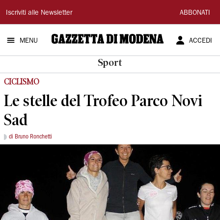
Gazzetta
Iscriviti alle Newsletter
ABBONATI
di
MENU
ACCEDI
Modena
Sport
CICLISMO
Le stelle del Trofeo Parco Novi
Sad
di Bruno Ronchetti