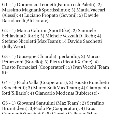
G1 - 1) Domenico Leonetti(Fanton ccli Paletti); 2)
Massimo Magnani(Sportissiimo); 3) Mattia Vaccari
(Alessi); 4) Luciano Propato (Govoni); 5) Davide
Bartolacelli(Ali Dorate):
G2 - 1) Marco Cabrini (SportBike); 2) Samuele
Schiavina(2 Torri); 3) Michele Vezzali(D-Tech); 4)
Stefano Nicoletti(Max Team); 5) Davide Sacchetti
(Jolly Wear).
G3 - 1) Giuseppe Chiarola( Iperlando); 2) Marco
Pettazzoni (Borello); 3) Pietro Picotti(X-One); 4)
Fausto Fornaciari (Cooperatori); 5) Ivan Vecchi(Team
9)-
G4 - 1) Paolo Valla (Cooperatori); 2) Fausto Ronchetti
(Stocchetti); 3) Marco Soli(Max Team); 4) Giampaolo
Iotti(S.Ilario); 4) Giancarlo Modena( Rubierese)-
G5 - 1) Giovanni Santulini (Max Team); 2) Serafino
Bruni(idem); 3)Paolo Pè(Cooperatori); 4) Eros
Campani(Stocchetti); 5) Giorgio Gallarani(Max