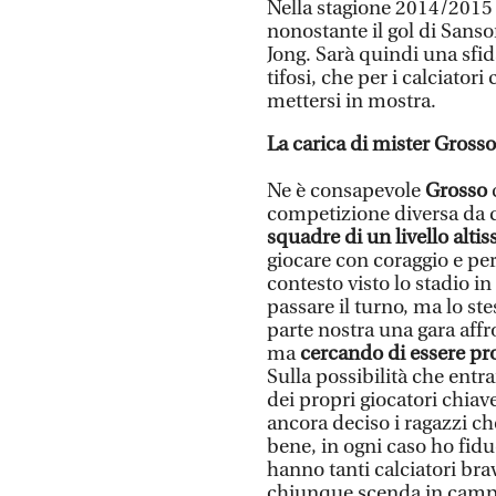
Nella stagione 2014/2015 a
nonostante il gol di Sanson
Jong. Sarà quindi una sfid
tifosi, che per i calciator
mettersi in mostra.
La carica di mister Grosso
Ne è consapevole
Grosso
c
competizione diversa da q
squadre di un livello alti
giocare con coraggio e per
contesto visto lo stadio 
passare il turno, ma lo st
parte nostra una gara affr
ma
cercando di essere pr
Sulla possibilità che ent
dei propri giocatori chiav
ancora deciso i ragazzi ch
bene, in ogni caso ho fidu
hanno tanti calciatori bra
chiunque scenda in camp