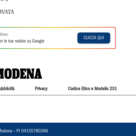
RVATA
itmo:
CLICCA QUI
r le tue notizie su Google
ubblicità
Privacy
Codice Etico e Modello 231
22, Modena – PI 04155780366