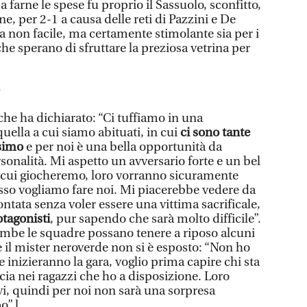
 farne le spese fu proprio il Sassuolo, sconfitto,
e, per 2-1 a causa delle reti di Pazzini e De
a non facile, ma certamente stimolante sia per i
i che sperano di sfruttare la preziosa vetrina per
he ha dichiarato: “Ci tuffiamo in una
uella a cui siamo abituati, in cui
ci sono tante
ssimo
e per noi è una bella opportunità da
sonalità. Mi aspetto un avversario forte e un bel
in cui giocheremo, loro vorranno sicuramente
esso vogliamo fare noi. Mi piacerebbe vedere da
ontata senza voler essere una vittima sacrificale,
otagonisti
, pur sapendo che sarà molto difficile”.
rambe le squadre possano tenere a riposo alcuni
e il mister neroverde non si è esposto: “Non ho
e inizieranno la gara, voglio prima capire chi sta
cia nei ragazzi che ho a disposizione. Loro
vi, quindi per noi non sarà una sorpresa
o”.l