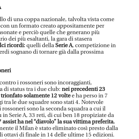
A
llo di una coppa nazionale, talvolta vista come
e con un formato creato appositamente per
lasonate e perciò quelle che generano più
rio dei più esaltanti, la gara di stasera
ci ricordi:
quelli della
Serie A
, competizione in
verdi sognano di tornare già dalla prossima
oneri
contro i rossoneri sono incoraggianti,
 di status tra i due club:
nei precedenti 23
i trionfato solamente 12 volte
e ha perso in 7
i tra le due squadre sono stati 4. Notevole
: i rossoneri sono la seconda squadra a cui il
in Serie A, 33 reti, di cui ben 18 propiziate da
 assist ha nel “diavolo” la sua vittima preferita.
mente il Milan è stato eliminato così presto dalla
 ottavi di finale in 14 delle ultime 15 edizioni.