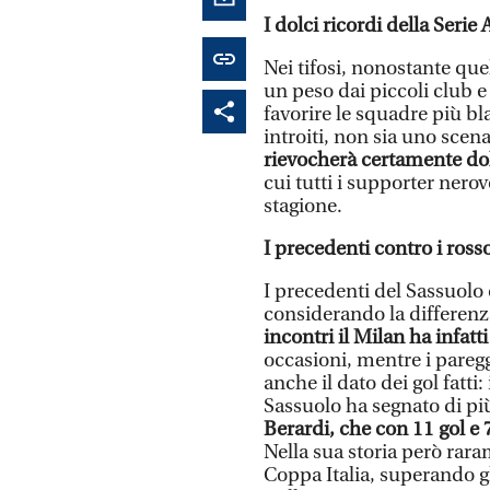
I dolci ricordi della Serie 
Nei tifosi, nonostante que
un peso dai piccoli club 
favorire le squadre più b
introiti, non sia uno scena
rievocherà certamente dol
cui tutti i supporter nero
stagione.
I precedenti contro i ross
I precedenti del Sassuolo 
considerando la differenza
incontri il Milan ha infatt
occasioni, mentre i paregg
anche il dato dei gol fatti
Sassuolo ha segnato di più 
Berardi, che con 11 gol e 7
Nella sua storia però rara
Coppa Italia, superando gli