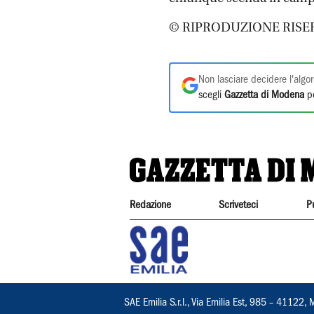
© RIPRODUZIONE RISE
Non lasciare decidere l'algor
scegli
Gazzetta di Modena
pe
Redazione
Scriveteci
P
SAE Emilia S.r.l., Via Emilia Est, 985 – 411