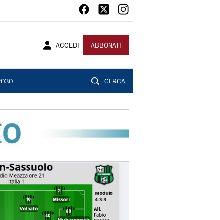
ACCEDI
ABBONATI
2030
CERCA