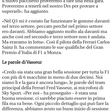
il nuovo pacchetto proveremo a fare una bella gara.
Proveremo a tenerli nel nostro Drs per provare a
superarli», ha aggiunto.
«Nel Q3 mi è costato far funzionare le gomme davanti
nel terzo settore, peccato perché nel primo settore
ero davanti. Abbiamo aggiunto molto ala davanti ma
anche così nel secondo e terzo settore non è andata.
Ma eravamo in lotta». Così il pilota della Ferrari Carlos
Sainz Jr. ha commentato le sue qualifiche del Gran
Premio d'Italia di F1 a Monza.
Le parole di Vasseur
«Credo sia stata una gran bella sessione per tutta la F1
con più di 6 macchine in meno di due decimi. Noi
siamo lì e la gara è ancora lunga», le parole del team
principal della Ferrari Fred Vasseur, ai microfoni di
Sky Sport. «Per noi – ha proseguito – è stata una
buona sessione, ci sarebbe piaciuto essere in prima
fila ma va bene. Ogni piccolo dettaglio qui può fare la
differenza, abbiamo avuto un buon inizio di sessione