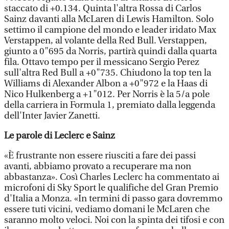
staccato di +0.134. Quinta l'altra Rossa di Carlos
Sainz davanti alla McLaren di Lewis Hamilton. Solo
settimo il campione del mondo e leader iridato Max
Verstappen, al volante della Red Bull. Verstappen,
giunto a 0"695 da Norris, partirà quindi dalla quarta
fila. Ottavo tempo per il messicano Sergio Perez
sull'altra Red Bull a +0"735. Chiudono la top ten la
Williams di Alexander Albon a +0"972 e la Haas di
Nico Hulkenberg a +1"012. Per Norris è la 5/a pole
della carriera in Formula 1, premiato dalla leggenda
dell'Inter Javier Zanetti.
Le parole di Leclerc e Sainz
«È frustrante non essere riusciti a fare dei passi
avanti, abbiamo provato a recuperare ma non
abbastanza». Così Charles Leclerc ha commentato ai
microfoni di Sky Sport le qualifiche del Gran Premio
d'Italia a Monza. «In termini di passo gara dovremmo
essere tuti vicini, vediamo domani le McLaren che
saranno molto veloci. Noi con la spinta dei tifosi e con