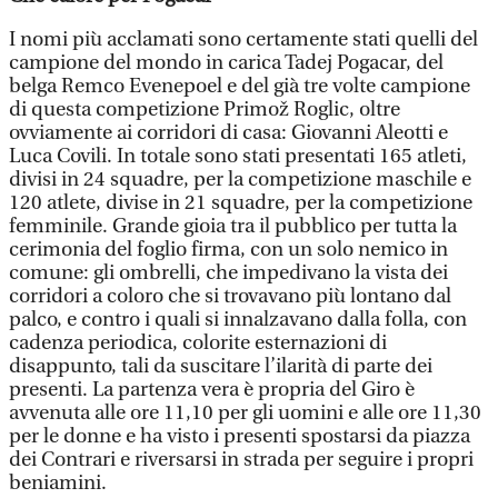
I nomi più acclamati sono certamente stati quelli del
campione del mondo in carica Tadej Pogacar, del
belga Remco Evenepoel e del già tre volte campione
di questa competizione Primož Roglic, oltre
ovviamente ai corridori di casa: Giovanni Aleotti e
Luca Covili. In totale sono stati presentati 165 atleti,
divisi in 24 squadre, per la competizione maschile e
120 atlete, divise in 21 squadre, per la competizione
femminile. Grande gioia tra il pubblico per tutta la
cerimonia del foglio firma, con un solo nemico in
comune: gli ombrelli, che impedivano la vista dei
corridori a coloro che si trovavano più lontano dal
palco, e contro i quali si innalzavano dalla folla, con
cadenza periodica, colorite esternazioni di
disappunto, tali da suscitare l’ilarità di parte dei
presenti. La partenza vera è propria del Giro è
avvenuta alle ore 11,10 per gli uomini e alle ore 11,30
per le donne e ha visto i presenti spostarsi da piazza
dei Contrari e riversarsi in strada per seguire i propri
beniamini.