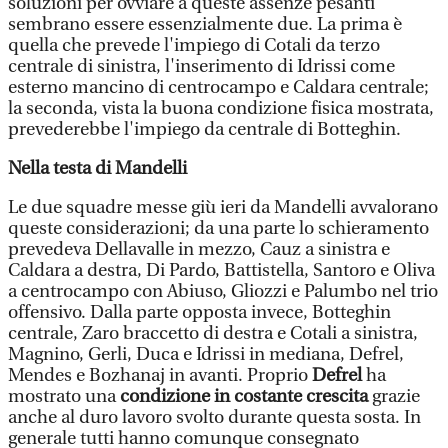
soluzioni per ovviare a queste assenze pesanti
sembrano essere essenzialmente due. La prima è
quella che prevede l'impiego di Cotali da terzo
centrale di sinistra, l'inserimento di Idrissi come
esterno mancino di centrocampo e Caldara centrale;
la seconda, vista la buona condizione fisica mostrata,
prevederebbe l'impiego da centrale di Botteghin.
Nella testa di Mandelli
Le due squadre messe giù ieri da Mandelli avvalorano
queste considerazioni; da una parte lo schieramento
prevedeva Dellavalle in mezzo, Cauz a sinistra e
Caldara a destra, Di Pardo, Battistella, Santoro e Oliva
a centrocampo con Abiuso, Gliozzi e Palumbo nel trio
offensivo. Dalla parte opposta invece, Botteghin
centrale, Zaro braccetto di destra e Cotali a sinistra,
Magnino, Gerli, Duca e Idrissi in mediana, Defrel,
Mendes e Bozhanaj in avanti. Proprio
Defrel
ha
mostrato una
condizione in costante crescita
grazie
anche al duro lavoro svolto durante questa sosta. In
generale tutti hanno comunque consegnato