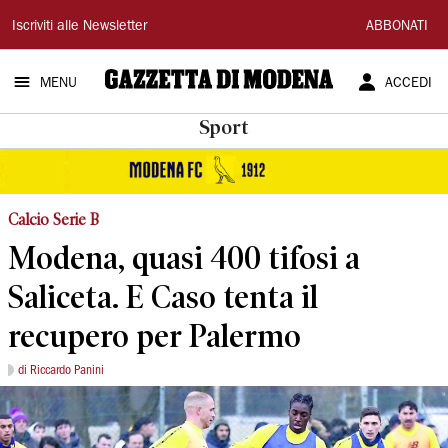
Gazzetta
Iscriviti alle Newsletter
ABBONATI
di
MENU
ACCEDI
Modena
Sport
Calcio Serie B
Modena, quasi 400 tifosi a
Saliceta. E Caso tenta il
recupero per Palermo
di Riccardo Panini