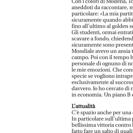
Con i colori di Modena, T
aneddoti da raccontare, ma
particolare: «La mia parti
sicuramente quando abbia
fino all’ultimo al golden 
Gli studenti, ormai entrati
scavare a fondo, chiedend
sicuramente sono presenti 
Mondiale avevo un ansia t
campo. Poi con il tempo ho
personale di ognuno di no
le mie emozioni. Che consi
specie se vogliono intrap
esclusivamente al successo
davvero. Io ho cercato di 
in economia. Un piano B 
L’attualità
C’è spazio anche per una d
In particolare sull’ultima
bellissima vittoria contro 
fatto fare un salto di quali