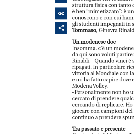
struttura fisica con tanto
è ben “mimetizzato”: è uno
conoscono e con cui hann
gli studenti impegnati in 
Tommaso
, Ginevra Rinald
Un modenese doc
Insomma, c’è un modenese
da qui sono voluti partire
Rinaldi – Quando vinci è s
ripagati. In particolare r
vittoria al Mondiale con l
e mi ha fatto capire dove e
Modena Volley.
«Personalmente non ho un
cercato di prendere qualco
cercando di replicare. Ho 
giocare con campioni del c
continuo a prendere spunt
Tra passato e presente