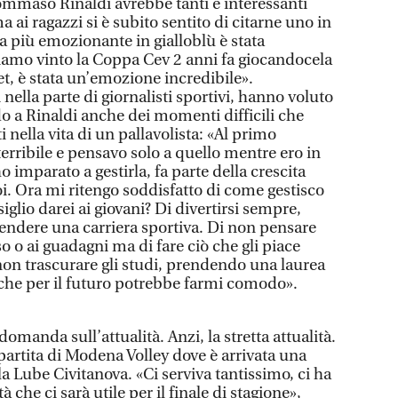
ommaso Rinaldi avrebbe tanti e interessanti
 ai ragazzi si è subito sentito di citarne uno in
ta più emozionante in gialloblù è stata
mo vinto la Coppa Cev 2 anni fa giocandocela
set, è stata un’emozione incredibile».
 nella parte di giornalisti sportivi, hanno voluto
o a Rinaldi anche dei momenti difficili che
nella vita di un pallavolista: «Al primo
erribile e pensavo solo a quello mentre ero in
 imparato a gestirla, fa parte della crescita
i. Ora mi ritengo soddisfatto di come gestisco
glio darei ai giovani? Di divertirsi sempre,
rendere una carriera sportiva. Di non pensare
 o ai guadagni ma di fare ciò che gli piace
non trascurare gli studi, prendendo una laurea
che per il futuro potrebbe farmi comodo».
omanda sull’attualità. Anzi, la stretta attualità.
 partita di Modena Volley dove è arrivata una
la Lube Civitanova. «Ci serviva tantissimo, ci ha
tà che ci sarà utile per il finale di stagione»,