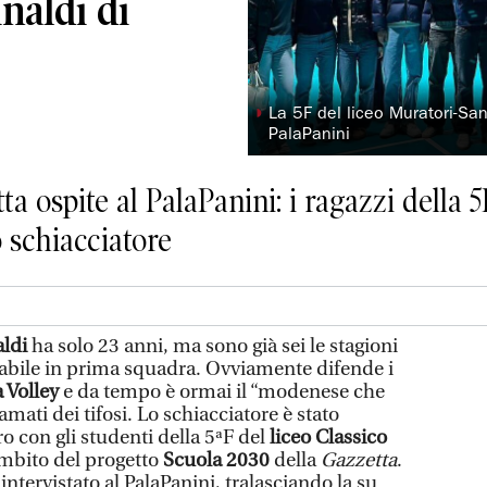
aldi di
◗
La 5F del liceo Muratori-Sa
PalaPanini
tta ospite al PalaPanini: i ragazzi della
o schiacciatore
ldi
ha solo 23 anni, ma sono già sei le stagioni
tabile in prima squadra. Ovviamente difende i
Volley
e da tempo è ormai il “modenese che
amati dei tifosi. Lo schiacciatore è stato
o con gli studenti della 5ªF del
liceo Classico
mbito del progetto
Scuola 2030
della
Gazzetta
.
intervistato al PalaPanini, tralasciando la su