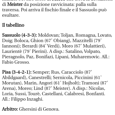
di
Meister
da posizione ravvicinata: palla sulla
traversa. Poi arriva il fischio finale e il Sassuolo può
esultare.
Il tabellino
Sassuolo (4-3-3):
Moldovan; Toljan, Romagna, Lovato,
Doig; Boloca, Ghion (67' Obiang), Mazzitelli (79'
Iannoni); Berardi (84' Verdi), Moro (67' Mulattieri),
Laurientè (79' Pierini). A disp.: Satalino, Volpato,
Pieragnolo, Paz, Bonifazi, Lipani, Muharemovic. All.:
Fabio Grosso.
Pisa (3-4-2-1):
Semper; Rus, Caracciolo (87'
Abildgaard), Canestrelli; Sernicola, Piccinini (61'
Morutan), Marin, Angori (61' Hojholt); Tramoni (87'
Arena), Moreo; Lind (87' Meister). A disp.: Nicolas,
Loria, Sussi, Tourè, Castellani, Calabresi, Bonfanti.
All.: Filippo Inzaghi.
Arbitro:
Ghersini di Genova.