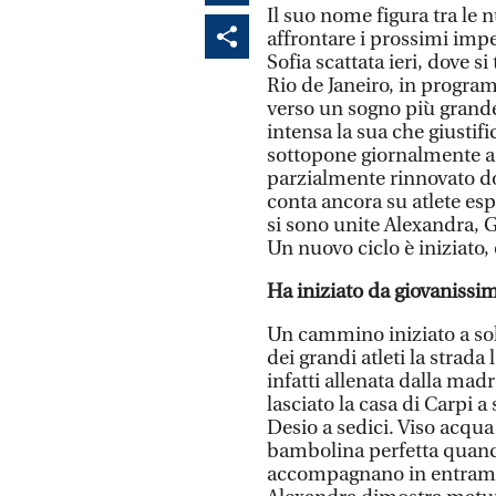
Il suo nome figura tra le 
affrontare i prossimi impe
Sofia scattata ieri, dove s
Rio de Janeiro, in progra
verso un sogno più grande
intensa la sua che giustifi
sottopone giornalmente a
parzialmente rinnovato dop
conta ancora su atlete es
si sono unite Alexandra, Gi
Un nuovo ciclo è iniziato, 
Ha iniziato da giovanissi
Un cammino iniziato a sol
dei grandi atleti la strada
infatti allenata dalla mad
lasciato la casa di Carpi a 
Desio a sedici. Viso acqua
bambolina perfetta quando 
accompagnano in entrambe 