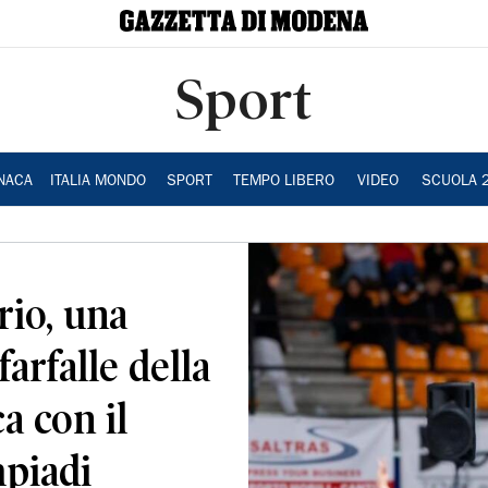
Sport
NACA
ITALIA MONDO
SPORT
TEMPO LIBERO
VIDEO
SCUOLA 
rio, una
farfalle della
a con il
mpiadi