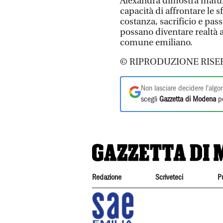
Alexandra dimostra maturi
capacità di affrontare le sf
costanza, sacrificio e pa
possano diventare realtà 
comune emiliano.
© RIPRODUZIONE RISE
Non lasciare decidere l'algor
scegli
Gazzetta di Modena
pe
Redazione
Scriveteci
P