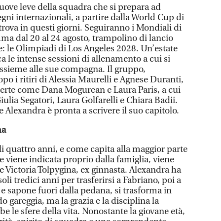
nuove leve della squadra che si prepara ad
gni internazionali, a partire dalla World Cup di
i trova in questi giorni. Seguiranno i Mondiali di
mma dal 20 al 24 agosto, trampolino di lancio
: le Olimpiadi di Los Angeles 2028. Un’estate
ca le intense sessioni di allenamento a cui si
ssieme alle sue compagna. Il gruppo,
o i ritiri di Alessia Maurelli e Agnese Duranti,
perte come Dana Mogurean e Laura Paris, a cui
ulia Segatori, Laura Golfarelli e Chiara Badii.
e Alexandra è pronta a scrivere il suo capitolo.
ma
i quattro anni, e come capita alla maggior parte
 le viene indicata proprio dalla famiglia, viene
re Victoria Tolpygina, ex ginnasta. Alexandra ha
soli tredici anni per trasferirsi a Fabriano, poi a
 e sapone fuori dalla pedana, si trasforma in
gareggia, ma la grazia e la disciplina la
le sfere della vita. Nonostante la giovane età,