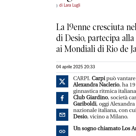
di Lara Lugli
La 19enne cresciuta nel
di Desio, partecipa all
ai Mondiali di Rio de J
04 aprile 2025 20:33
CARPI.
Carpi
può vantare 
Alexandra Naclerio
, ha 19
ginnastica ritmica italiana
Club Giardino
, società ca
Gariboldi
, oggi Alexandra
nazionale italiana, con cui 
Desio
, vicino a Milano.
Un sogno chiamato Los A