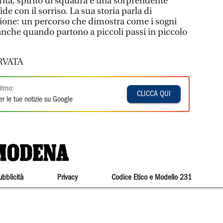
tà, spirito di squadra e una sorprendente
ide con il sorriso. La sua storia parla di
ssione: un percorso che dimostra come i sogni
anche quando partono a piccoli passi in piccolo
RVATA
itmo:
CLICCA QUI
r le tue notizie su Google
ubblicità
Privacy
Codice Etico e Modello 231