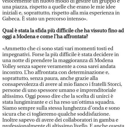
velocemente un nuovo modo di gestire un gruppo e
una piazza, rispetto a quelle che erano le mie idee
iniziali e, soprattutto, rispetto alla mia esperienza in
Gabeca. È stato un percorso intenso».
Qual è stata la sfida più difficile che ha vissuto fino ad
oggi a Modena e come l’ha affrontata?
«Ammetto che ci sono stati vari momenti tosti ed
impegnativi. Forse la più difficile è stata decidere in
una notte di prendere la maggioranza di Modena
Volley senza sapere veramente a cosa sarei andata
incontro. L’ho affrontata con determinazione e,
soprattutto, senza paura, anche grazie alla
consapevolezza di avere al mio fianco i fratelli Storci,
persone di uno spessore umano e imprenditoriale
altissimo. Oggi posso dire che la scelta di unirci è
stata lungimirante e ci ha reso un’ottima squadra.
Siamo sempre sulla stessa lunghezza d’onda e sono
sicura che ci toglieremo qualche soddisfazione.
Inoltre sapevo di avere dei collaboratori in gamba e
professionalmente di altissimo livello. E anche questa