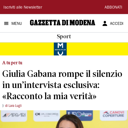
Gazzetta
Iscriviti alle Newsletter
ABBONATI
di
MENU
ACCEDI
Modena
Sport
A tu per tu
Giulia Gabana rompe il silenzio
in un’intervista esclusiva:
«Racconto la mia verità»
di Lara Lugli