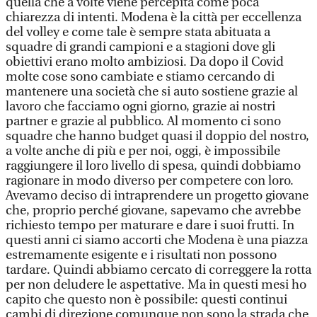
quella che a volte viene percepita come poca
chiarezza di intenti. Modena è la città per eccellenza
del volley e come tale è sempre stata abituata a
squadre di grandi campioni e a stagioni dove gli
obiettivi erano molto ambiziosi. Da dopo il Covid
molte cose sono cambiate e stiamo cercando di
mantenere una società che si auto sostiene grazie al
lavoro che facciamo ogni giorno, grazie ai nostri
partner e grazie al pubblico. Al momento ci sono
squadre che hanno budget quasi il doppio del nostro,
a volte anche di più e per noi, oggi, è impossibile
raggiungere il loro livello di spesa, quindi dobbiamo
ragionare in modo diverso per competere con loro.
Avevamo deciso di intraprendere un progetto giovane
che, proprio perché giovane, sapevamo che avrebbe
richiesto tempo per maturare e dare i suoi frutti. In
questi anni ci siamo accorti che Modena è una piazza
estremamente esigente e i risultati non possono
tardare. Quindi abbiamo cercato di correggere la rotta
per non deludere le aspettative. Ma in questi mesi ho
capito che questo non è possibile: questi continui
cambi di direzione comunque non sono la strada che