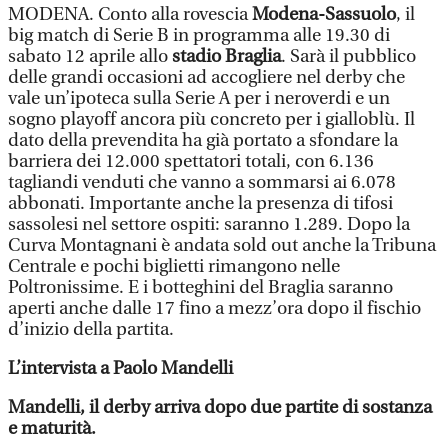
MODENA. Conto alla rovescia
Modena-Sassuolo
, il
big match di Serie B in programma alle 19.30 di
sabato 12 aprile allo
stadio Braglia
. Sarà il pubblico
delle grandi occasioni ad accogliere nel derby che
vale un’ipoteca sulla Serie A per i neroverdi e un
sogno playoff ancora più concreto per i gialloblù. Il
dato della prevendita ha già portato a sfondare la
barriera dei 12.000 spettatori totali, con 6.136
tagliandi venduti che vanno a sommarsi ai 6.078
abbonati. Importante anche la presenza di tifosi
sassolesi nel settore ospiti: saranno 1.289. Dopo la
Curva Montagnani è andata sold out anche la Tribuna
Centrale e pochi biglietti rimangono nelle
Poltronissime. E i botteghini del Braglia saranno
aperti anche dalle 17 fino a mezz’ora dopo il fischio
d’inizio della partita.
L’intervista a Paolo Mandelli
Mandelli, il derby arriva dopo due partite di sostanza
e maturità.