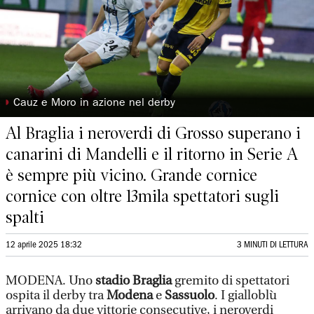
◗
Cauz e Moro in azione nel derby
Al Braglia i neroverdi di Grosso superano i
canarini di Mandelli e il ritorno in Serie A
è sempre più vicino. Grande cornice
cornice con oltre 13mila spettatori sugli
spalti
12 aprile 2025 18:32
3 MINUTI DI LETTURA
MODENA. Uno
stadio Braglia
gremito di spettatori
ospita il derby tra
Modena
e
Sassuolo
. I gialloblù
arrivano da due vittorie consecutive, i neroverdi