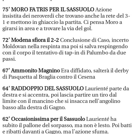
75’ MORO FA TRIS PER IL SASSUOLO
Azione
insistita dei neroverdi che trovano anche la rete del 3-
1 e mettono in ghiaccio la partita. Ci pensa Moro a
girarsi in area e a trovare la via del gol.
72’ Modena sfiora il 2-2
Conclusione di Caso, incerto
Moldovan nella respinta ma poi si salva respingendo
con il corpo il tentativo di tap-in di Palumbo da due
passi.
67’ Ammonito Magnino
Era diffidato, salterà il derby
di Pasquetta al Braglia contro il Cesena
64’ RADDOPPIO DEL SASSUOLO
Laurienté parte da
destra e si accentra, poi lascia partire un tiro dal
limite con il mancino che si insacca nell’angolino
basso alla destra di Gagno.
62’ Occasionissima per il Sassuolo
Laurienté ha
subito il pallone del sorpasso, ma non è lesto. Poi batti
e ribatti davanti a Gagno, ma l’azione sfuma.