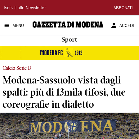
Gazzetta
Iscriviti alle Newsletter
ABBONATI
di
MENU
ACCEDI
Modena
Sport
Calcio Serie B
Modena-Sassuolo vista dagli
spalti: più di 13mila tifosi, due
coreografie in dialetto