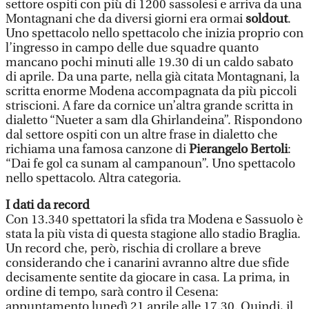
settore ospiti con più di 1200 sassolesi e arriva da una
Montagnani che da diversi giorni era ormai
soldout
.
Uno spettacolo nello spettacolo che inizia proprio con
l’ingresso in campo delle due squadre quanto
mancano pochi minuti alle 19.30 di un caldo sabato
di aprile. Da una parte, nella già citata Montagnani, la
scritta enorme Modena accompagnata da più piccoli
striscioni. A fare da cornice un’altra grande scritta in
dialetto “Nueter a sam dla Ghirlandeina”. Rispondono
dal settore ospiti con un altre frase in dialetto che
richiama una famosa canzone di
Pierangelo Bertoli
:
“Dai fe gol ca sunam al campanoun”. Uno spettacolo
nello spettacolo. Altra categoria.
I dati da record
Con 13.340 spettatori la sfida tra Modena e Sassuolo è
stata la più vista di questa stagione allo stadio Braglia.
Un record che, però, rischia di crollare a breve
considerando che i canarini avranno altre due sfide
decisamente sentite da giocare in casa. La prima, in
ordine di tempo, sarà contro il Cesena:
appuntamento lunedì 21 aprile alle 17.30. Quindi, il