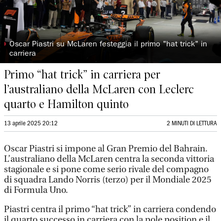
◗
Oscar Piastri su McLaren festeggia il primo "hat trick" in
carriera
Primo “hat trick” in carriera per
l’australiano della McLaren con Leclerc
quarto e Hamilton quinto
13 aprile 2025 20:12
2 MINUTI DI LETTURA
Oscar Piastri si impone al Gran Premio del Bahrain.
L’australiano della McLaren centra la seconda vittoria
stagionale e si pone come serio rivale del compagno
di squadra Lando Norris (terzo) per il Mondiale 2025
di Formula Uno.
Piastri centra il primo “hat trick” in carriera condendo
il quarto successo in carriera con la pole position e il