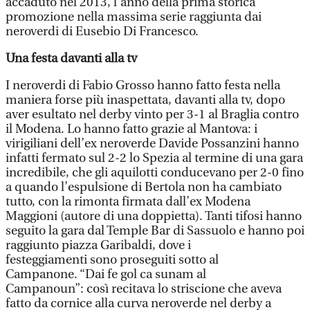
accaduto nel 2013, l’anno della prima storica
promozione nella massima serie raggiunta dai
neroverdi di Eusebio Di Francesco.
Una festa davanti alla tv
I neroverdi di Fabio Grosso hanno fatto festa nella
maniera forse più inaspettata, davanti alla tv, dopo
aver esultato nel derby vinto per 3-1 al Braglia contro
il Modena. Lo hanno fatto grazie al Mantova: i
virigiliani dell’ex neroverde Davide Possanzini hanno
infatti fermato sul 2-2 lo Spezia al termine di una gara
incredibile, che gli aquilotti conducevano per 2-0 fino
a quando l’espulsione di Bertola non ha cambiato
tutto, con la rimonta firmata dall’ex Modena
Maggioni (autore di una doppietta). Tanti tifosi hanno
seguito la gara dal Temple Bar di Sassuolo e hanno poi
raggiunto piazza Garibaldi, dove i
festeggiamenti sono proseguiti sotto al
Campanone. “Dai fe gol ca sunam al
Campanoun”: così recitava lo striscione che aveva
fatto da cornice alla curva neroverde nel derby a