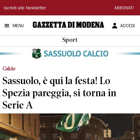
Gazzetta
Iscriviti alle Newsletter
ABBONATI
di
MENU
ACCEDI
Modena
Sport
Calcio
Sassuolo, è qui la festa! Lo
Spezia pareggia, si torna in
Serie A