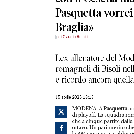
Pasquetta vorrei
Braglia»
di Claudio Romiti
L’ex allenatore del Mo
romagnoli di Bisoli ne
e ricordo ancora quella
15 aprile 2025 18:13
MODENA. A
Pasquetta
ar
di playoff. La squadra rom
che a cinque partite dalla 
ottavo. Un pari merito c
la 38ª giornata, sarebbe ri