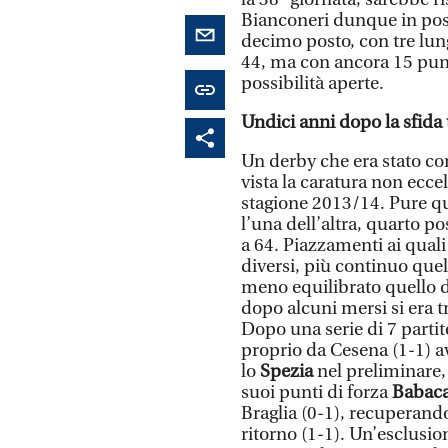
Bianconeri dunque in posi
decimo posto, con tre lung
44, ma con ancora 15 punti
possibilità aperte.
Undici anni dopo la sfida 
Un derby che era stato con
vista la caratura non ecce
stagione 2013/14. Pure q
l’una dell’altra, quarto po
a 64. Piazzamenti ai quali
diversi, più continuo quel
meno equilibrato quello 
dopo alcuni mersi si era t
Dopo una serie di 7 partite
proprio da Cesena (1-1) a
lo
Spezia
nel preliminare, 
suoi punti di forza
Babac
Braglia (0-1), recuperando
ritorno (1-1). Un’esclusio