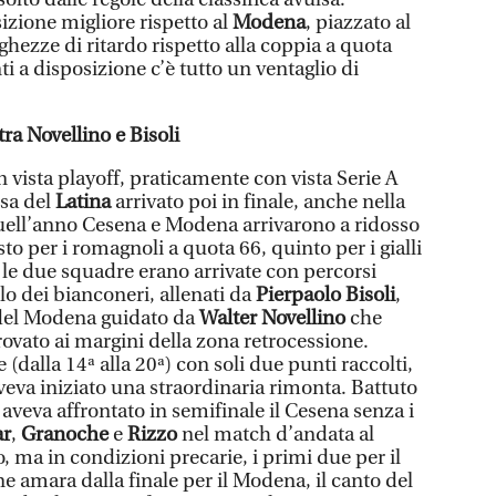
zione migliore rispetto al
Modena
, piazzato al
hezze di ritardo rispetto alla coppia a quota
 a disposizione c’è tutto un ventaglio di
tra Novellino e Bisoli
 vista playoff, praticamente con vista Serie A
lsa del
Latina
arrivato poi in finale, anche nella
uell’anno Cesena e Modena arrivarono a ridosso
sto per i romagnoli a quota 66, quinto per i gialli
 le due squadre erano arrivate con percorsi
lo dei bianconeri, allenati da
Pierpaolo Bisoli
,
del Modena guidato da
Walter Novellino
che
rovato ai margini della zona retrocessione.
 (dalla 14ª alla 20ª) con soli due punti raccolti,
veva iniziato una straordinaria rimonta. Battuto
aveva affrontato in semifinale il Cesena senza i
ar
,
Granoche
e
Rizzo
nel match d’andata al
, ma in condizioni precarie, i primi due per il
ne amara dalla finale per il Modena, il canto del