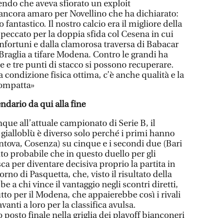
endo che aveva sfiorato un exploit
 ancora amaro per Novellino che ha dichiarato:
tastico. Il nostro calcio era il migliore della
peccato per la doppia sfida col Cesena in cui
nfortuni e dalla clamorosa traversa di Babacar
 Braglia a tifare Modena. Contro le grandi ha
e e tre punti di stacco si possono recuperare.
condizione fisica ottima, c’è anche qualità e la
compatta»
endario da qui alla fine
que all’attuale campionato di Serie B, il
 gialloblù è diverso solo perché i primi hanno
ntova, Cosenza) su cinque e i secondi due (Bari
to probabile che in questo duello per gli
a per diventare decisiva proprio la partita in
rno di Pasquetta, che, visto il risultato della
e a chi vince il vantaggio negli scontri diretti,
tto per il Modena, che appaierebbe così i rivali
anti a loro per la classifica avulsa.
 posto finale nella griglia dei playoff bianconeri