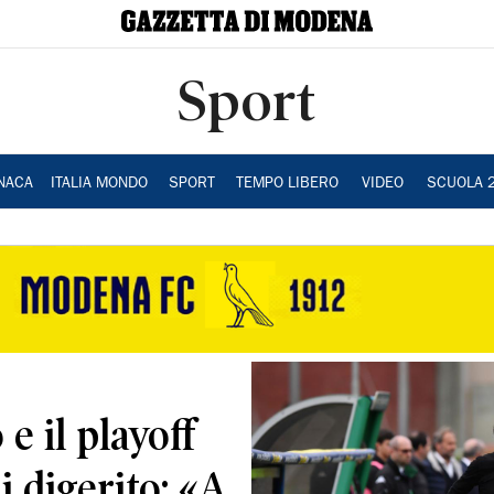
Sport
NACA
ITALIA MONDO
SPORT
TEMPO LIBERO
VIDEO
SCUOLA 
e il playoff
i digerito: «A