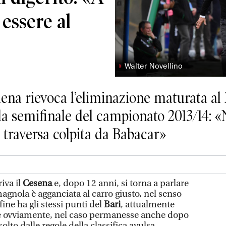
 essere al
◗
Walter Novellino
dena rievoca l’eliminazione maturata al
lla semifinale del campionato 2013/14:
 traversa colpita da Babacar»
riva il
Cesena
e, dopo 12 anni, si torna a parlare
agnola è agganciata al carro giusto, nel senso
fine ha gli stessi punti del
Bari
, attualmente
he ovviamente, nel caso permanesse anche dopo
solto dalle regole della classifica avulsa.