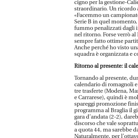
cigno per la gestione-Cali
straordinario. Un ricordo
«Facemmo un campionato fan
Serie B in quel momento, 
fummo penalizzati dagli i
nel ritorno. Forse verrò al
sempre fatto ottime partit
Anche perché ho visto una 
squadra è organizzata e 
Ritorno al presente: il cal
Tornando al presente, dun
calendario di romagnoli e
tre trasferte (Modena, Ma
e Carrarese), quindi è mol
spareggi promozione finisc
programma al Braglia il gio
gara d’andata (2-2), darebb
discorso che vale soprattu
a quota 44, ma sarebbe dav
Naturalmente, per l’ottavo