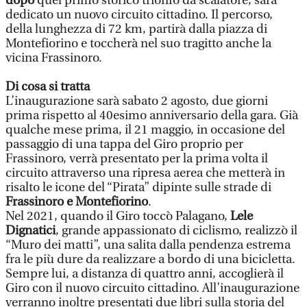
dopo
quel primo storico trionfo da scalatore, sarà
dedicato un nuovo circuito cittadino. Il percorso,
della lunghezza di 72 km, partirà dalla piazza di
Montefiorino e toccherà nel suo tragitto anche la
vicina Frassinoro.
Di cosa si tratta
L’inaugurazione sarà sabato 2 agosto, due giorni
prima rispetto al 40esimo anniversario della gara. Già
qualche mese prima, il 21 maggio, in occasione del
passaggio di una tappa del Giro proprio per
Frassinoro, verrà presentato per la prima volta il
circuito attraverso una ripresa aerea che metterà in
risalto le icone del “Pirata” dipinte sulle strade di
Frassinoro e Montefiorino
.
Nel 2021, quando il Giro toccò Palagano,
Lele
Dignatici
, grande appassionato di ciclismo, realizzò il
“Muro dei matti”, una salita dalla pendenza estrema
fra le più dure da realizzare a bordo di una bicicletta.
Sempre lui, a distanza di quattro anni, accoglierà il
Giro con il nuovo circuito cittadino. All’inaugurazione
verranno inoltre presentati due libri sulla storia del