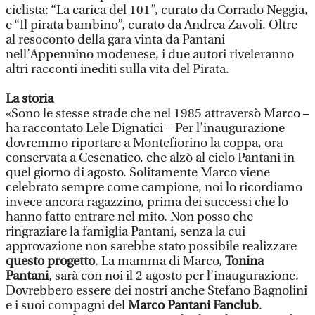
ciclista: “La carica del 101”, curato da Corrado Neggia,
e “Il pirata bambino”, curato da Andrea Zavoli. Oltre
al resoconto della gara vinta da Pantani
nell’Appennino modenese, i due autori riveleranno
altri racconti inediti sulla vita del Pirata.
La storia
«Sono le stesse strade che nel 1985 attraversò Marco –
ha raccontato Lele Dignatici – Per l’inaugurazione
dovremmo riportare a Montefiorino la coppa, ora
conservata a Cesenatico, che alzò al cielo Pantani in
quel giorno di agosto. Solitamente Marco viene
celebrato sempre come campione, noi lo ricordiamo
invece ancora ragazzino, prima dei successi che lo
hanno fatto entrare nel mito. Non posso che
ringraziare la famiglia Pantani, senza la cui
approvazione non sarebbe stato possibile realizzare
questo progetto
. La mamma di Marco,
Tonina
Pantani
, sarà con noi il 2 agosto per l’inaugurazione.
Dovrebbero essere dei nostri anche Stefano Bagnolini
e i suoi compagni del
Marco Pantani Fanclub
.