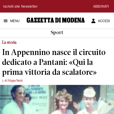
Gazzetta
Iscriviti alle Newsletter
ABBONATI
di
MENU
ACCEDI
Modena
Sport
La storia
In Appennino nasce il circuito
dedicato a Pantani: «Qui la
prima vittoria da scalatore»
di Filippo Trenti