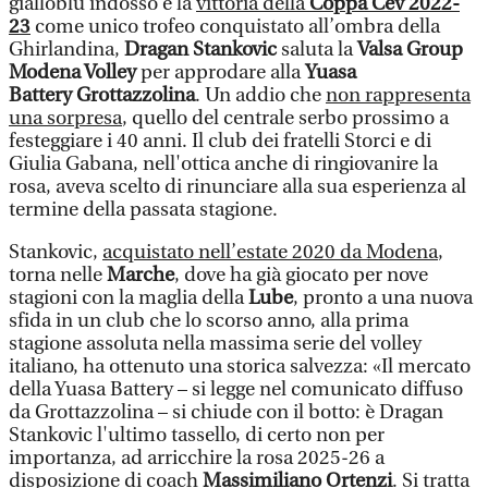
gialloblù indosso e la
vittoria della
Coppa Cev 2022-
23
come unico trofeo conquistato all’ombra della
Ghirlandina,
Dragan Stankovic
saluta la
Valsa Group
Modena Volley
per approdare alla
Yuasa
Battery Grottazzolina
. Un addio che
non rappresenta
una sorpresa
, quello del centrale serbo prossimo a
festeggiare i 40 anni. Il club dei fratelli Storci e di
Giulia Gabana, nell'ottica anche di ringiovanire la
rosa, aveva scelto di rinunciare alla sua esperienza al
termine della passata stagione.
Stankovic,
acquistato nell’estate 2020 da Modena
,
torna nelle
Marche
, dove ha già giocato per nove
stagioni con la maglia della
Lube
, pronto a una nuova
sfida in un club che lo scorso anno, alla prima
stagione assoluta nella massima serie del volley
italiano, ha ottenuto una storica salvezza: «Il mercato
della Yuasa Battery – si legge nel comunicato diffuso
da Grottazzolina – si chiude con il botto: è Dragan
Stankovic l'ultimo tassello, di certo non per
importanza, ad arricchire la rosa 2025-26 a
disposizione di coach
Massimiliano Ortenzi
. Si tratta