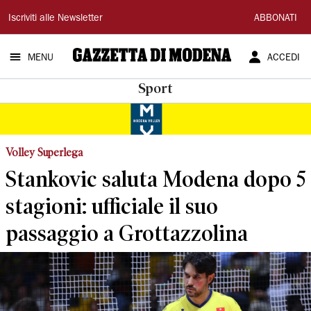
Gazzetta
Iscriviti alle Newsletter
ABBONATI
di
MENU
ACCEDI
Modena
Sport
Volley Superlega
Stankovic saluta Modena dopo 5
stagioni: ufficiale il suo
passaggio a Grottazzolina