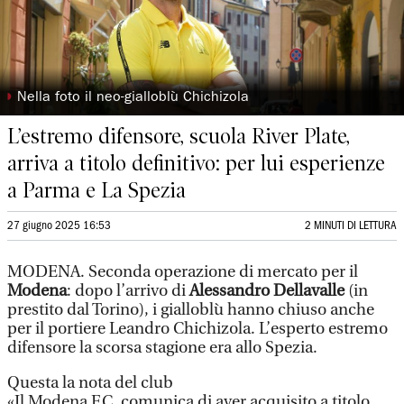
◗
Nella foto il neo-gialloblù Chichizola
L’estremo difensore, scuola River Plate,
arriva a titolo definitivo: per lui esperienze
a Parma e La Spezia
27 giugno 2025 16:53
2 MINUTI DI LETTURA
MODENA. Seconda operazione di mercato per il
Modena
: dopo l’arrivo di
Alessandro Dellavalle
(in
prestito dal Torino), i gialloblù hanno chiuso anche
per il portiere Leandro Chichizola. L’esperto estremo
difensore la scorsa stagione era allo Spezia.
Questa la nota del club
«Il Modena F.C. comunica di aver acquisito a titolo