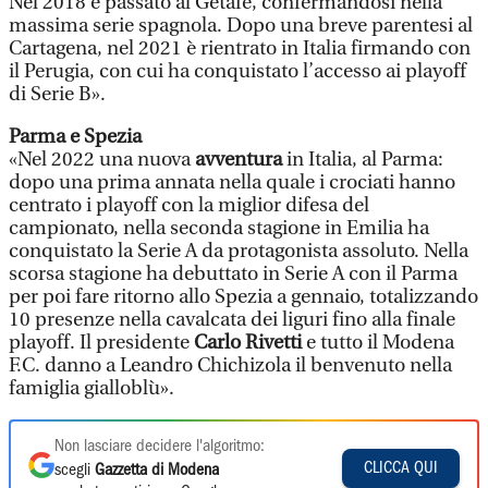
Nel 2018 è passato al Getafe, confermandosi nella
massima serie spagnola. Dopo una breve parentesi al
Cartagena, nel 2021 è rientrato in Italia firmando con
il Perugia, con cui ha conquistato l’accesso ai playoff
di Serie B».
Parma e Spezia
«Nel 2022 una nuova
avventura
in Italia, al Parma:
dopo una prima annata nella quale i crociati hanno
centrato i playoff con la miglior difesa del
campionato, nella seconda stagione in Emilia ha
conquistato la Serie A da protagonista assoluto. Nella
scorsa stagione ha debuttato in Serie A con il Parma
per poi fare ritorno allo Spezia a gennaio, totalizzando
10 presenze nella cavalcata dei liguri fino alla finale
playoff. Il presidente
Carlo Rivetti
e tutto il Modena
F.C. danno a Leandro Chichizola il benvenuto nella
famiglia gialloblù».
Non lasciare decidere l'algoritmo:
CLICCA QUI
scegli
Gazzetta di Modena