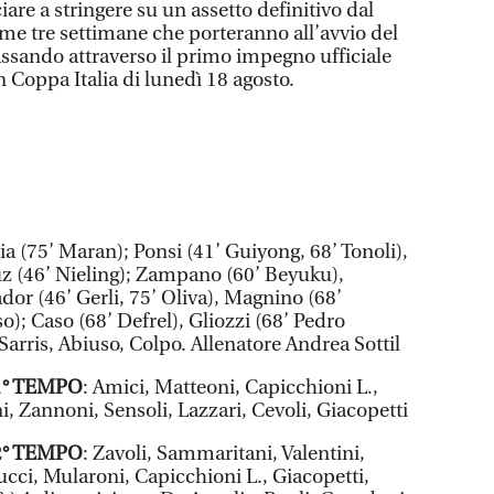
re a stringere su un assetto definitivo dal
ime tre settimane che porteranno all’avvio del
sando attraverso il primo impegno ufficiale
n Coppa Italia di lunedì 18 agosto.
ia (75’ Maran); Ponsi (41’ Guiyong, 68’ Tonoli),
auz (46’ Nieling); Zampano (60’ Beyuku),
dor (46’ Gerli, 75’ Oliva), Magnino (68’
o); Caso (68’ Defrel), Gliozzi (68’ Pedro
arris, Abiuso, Colpo. Allenatore Andrea Sottil
1° TEMPO
: Amici, Matteoni, Capicchioni L.,
i, Zannoni, Sensoli, Lazzari, Cevoli, Giacopetti
2° TEMPO
: Zavoli, Sammaritani, Valentini,
nucci, Mularoni, Capicchioni L., Giacopetti,