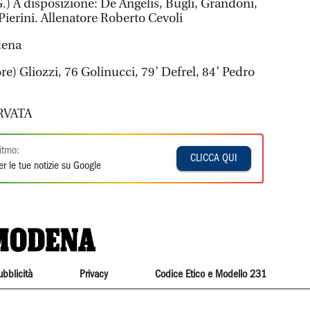
.) A disposizione: De Angelis, Bugli, Grandoni,
 Pierini. Allenatore Roberto Cevoli
dena
ore) Gliozzi, 76 Golinucci, 79’ Defrel, 84’ Pedro
RVATA
itmo:
CLICCA QUI
r le tue notizie su Google
ubblicità
Privacy
Codice Etico e Modello 231