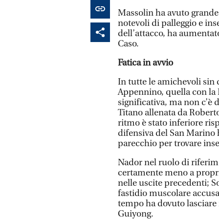
Massolin ha avuto grande
notevoli di palleggio e in
dell’attacco, ha aumentato
Caso.
Fatica in avvio
In tutte le amichevoli sin
Appennino, quella con la P
significativa, ma non c’è
Titano allenata da Roberto
ritmo è stato inferiore ri
difensiva del San Marino 
parecchio per trovare inse
Nador nel ruolo di riferi
certamente meno a proprio 
nelle uscite precedenti; So
fastidio muscolare accus
tempo ha dovuto lasciare 
Guiyong.