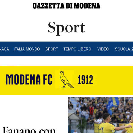
Sport
NACA
ITALIA MONDO
SPORT
TEMPO LIBERO
VIDEO
SCUOLA 
a Fanano con