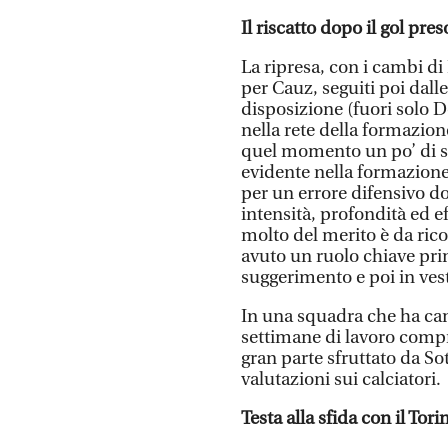
Il riscatto dopo il gol pres
La ripresa, con i cambi di
per Cauz, seguiti poi dalle 
disposizione (fuori solo D
nella rete della formazio
quel momento un po’ di st
evidente nella formazione 
per un errore difensivo d
intensità, profondità ed e
molto del merito è da ric
avuto un ruolo chiave pri
suggerimento e poi in veste
In una squadra che ha cam
settimane di lavoro compr
gran parte sfruttato da Sot
valutazioni sui calciatori.
Testa alla sfida con il Tori