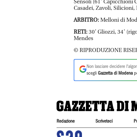
Sensoli (61’ Capicchioni G
Casadei, Zavoli, Silicioni,
ARBITRO:
Melloni di Mo
RETI:
30’ Gliozzi, 34’ (rig
Mendes
© RIPRODUZIONE RISE
Non lasciare decidere l'algor
scegli
Gazzetta di Modena
pe
Redazione
Scriveteci
P