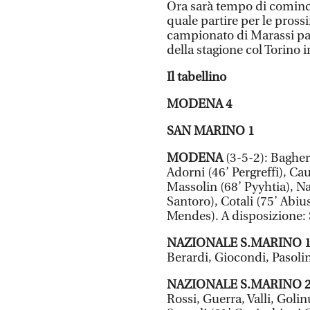
Ora sarà tempo di comincia
quale partire per le pross
campionato di Marassi pas
della stagione col Torino i
Il tabellino
MODENA 4
SAN MARINO 1
MODENA
(3-5-2): Bagher
Adorni (46’ Pergreffi), C
Massolin (68’ Pyyhtia), Na
Santoro), Cotali (75’ Abius
Mendes). A disposizione: S
NAZIONALE S.MARINO 
Berardi, Giocondi, Pasolin
NAZIONALE S.MARINO 
Rossi, Guerra, Valli, Goli