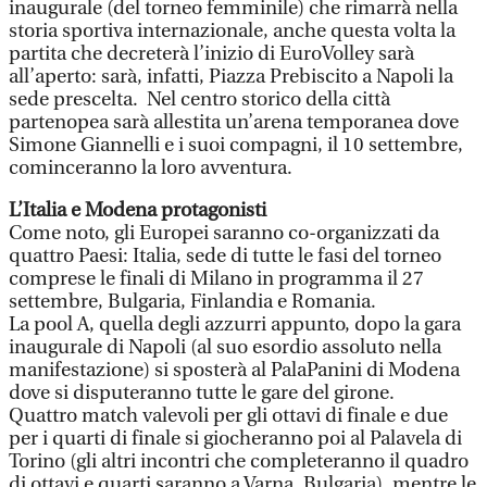
inaugurale (del torneo femminile) che rimarrà nella
storia sportiva internazionale, anche questa volta la
partita che decreterà l’inizio di EuroVolley sarà
all’aperto: sarà, infatti, Piazza Prebiscito a Napoli la
sede prescelta. Nel centro storico della città
partenopea sarà allestita un’arena temporanea dove
Simone Giannelli e i suoi compagni, il 10 settembre,
cominceranno la loro avventura.
L’Italia e Modena protagonisti
Come noto, gli Europei saranno co-organizzati da
quattro Paesi: Italia, sede di tutte le fasi del torneo
comprese le finali di Milano in programma il 27
settembre, Bulgaria, Finlandia e Romania.
La pool A, quella degli azzurri appunto, dopo la gara
inaugurale di Napoli (al suo esordio assoluto nella
manifestazione) si sposterà al PalaPanini di Modena
dove si disputeranno tutte le gare del girone.
Quattro match valevoli per gli ottavi di finale e due
per i quarti di finale si giocheranno poi al Palavela di
Torino (gli altri incontri che completeranno il quadro
di ottavi e quarti saranno a Varna, Bulgaria), mentre le