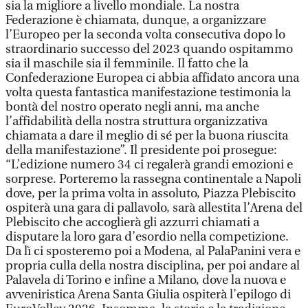
sia la migliore a livello mondiale. La nostra
Federazione è chiamata, dunque, a organizzare
l’Europeo per la seconda volta consecutiva dopo lo
straordinario successo del 2023 quando ospitammo
sia il maschile sia il femminile. Il fatto che la
Confederazione Europea ci abbia affidato ancora una
volta questa fantastica manifestazione testimonia la
bontà del nostro operato negli anni, ma anche
l’affidabilità della nostra struttura organizzativa
chiamata a dare il meglio di sé per la buona riuscita
della manifestazione”. Il presidente poi prosegue:
“L’edizione numero 34 ci regalerà grandi emozioni e
sorprese. Porteremo la rassegna continentale a Napoli
dove, per la prima volta in assoluto, Piazza Plebiscito
ospiterà una gara di pallavolo, sarà allestita l’Arena del
Plebiscito che accoglierà gli azzurri chiamati a
disputare la loro gara d’esordio nella competizione.
Da lì ci sposteremo poi a Modena, al PalaPanini vera e
propria culla della nostra disciplina, per poi andare al
Palavela di Torino e infine a Milano, dove la nuova e
avveniristica Arena Santa Giulia ospiterà l’epilogo di