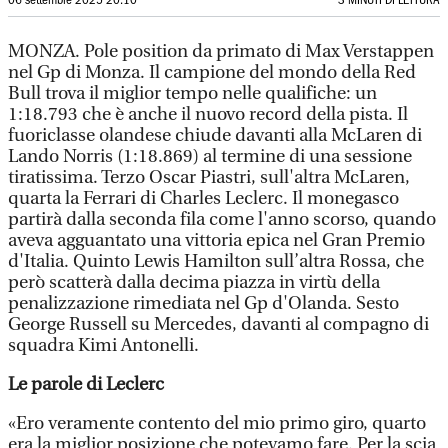
06 settembre 2025 20:10
3 MINUTI DI LETTURA
MONZA. Pole position da primato di Max Verstappen
nel Gp di Monza. Il campione del mondo della Red
Bull trova il miglior tempo nelle qualifiche: un
1:18.793 che è anche il nuovo record della pista. Il
fuoriclasse olandese chiude davanti alla McLaren di
Lando Norris (1:18.869) al termine di una sessione
tiratissima. Terzo Oscar Piastri, sull'altra McLaren,
quarta la Ferrari di Charles Leclerc. Il monegasco
partirà dalla seconda fila come l'anno scorso, quando
aveva agguantato una vittoria epica nel Gran Premio
d'Italia. Quinto Lewis Hamilton sull’altra Rossa, che
però scatterà dalla decima piazza in virtù della
penalizzazione rimediata nel Gp d'Olanda. Sesto
George Russell su Mercedes, davanti al compagno di
squadra Kimi Antonelli.
Le parole di Leclerc
«Ero veramente contento del mio primo giro, quarto
era la miglior posizione che potevamo fare. Per la scia