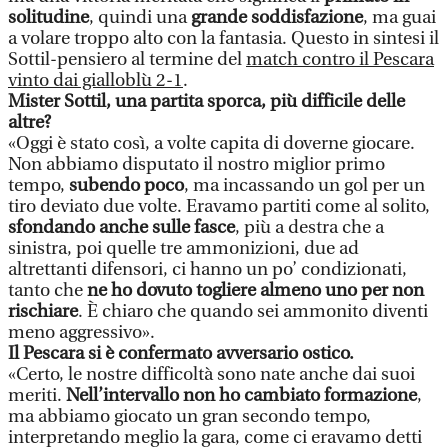
solitudine
, quindi una
grande soddisfazione
, ma guai
a volare troppo alto con la fantasia. Questo in sintesi il
Sottil-pensiero al termine del
match contro il Pescara
vinto dai gialloblù 2-1
.
Mister Sottil, una partita sporca, più difficile delle
altre?
«Oggi è stato così, a volte capita di doverne giocare.
Non abbiamo disputato il nostro miglior primo
tempo,
subendo poco
, ma incassando un gol per un
tiro deviato due volte. Eravamo partiti come al solito,
sfondando anche sulle fasce
, più a destra che a
sinistra, poi quelle tre ammonizioni, due ad
altrettanti difensori, ci hanno un po’ condizionati,
tanto che
ne ho dovuto togliere almeno uno per non
rischiare
. È chiaro che quando sei ammonito diventi
meno aggressivo».
Il Pescara si è confermato avversario ostico.
«Certo, le nostre difficoltà sono nate anche dai suoi
meriti.
Nell’intervallo non ho cambiato formazione
,
ma abbiamo giocato un gran secondo tempo,
interpretando meglio la gara, come ci eravamo detti