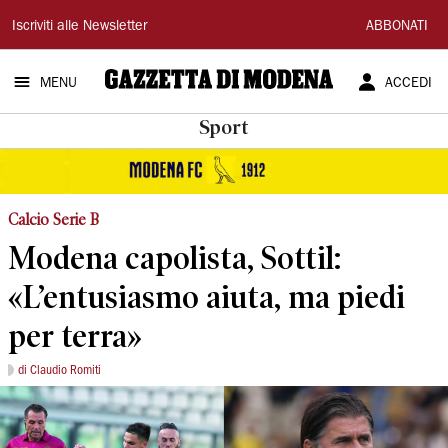
Gazzetta
Iscriviti alle Newsletter
ABBONATI
di
MENU
ACCEDI
Modena
Sport
Calcio Serie B
Modena capolista, Sottil:
«L’entusiasmo aiuta, ma piedi
per terra»
di Claudio Romiti