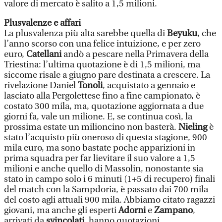
valore di mercato è salito a 1,5 milioni.
Plusvalenze e affari
La plusvalenza più alta sarebbe quella di
Beyuku
, che
l’anno scorso con una felice intuizione, e per zero
euro,
Catellani
andò a pescare nella Primavera della
Triestina: l’ultima quotazione è di 1,5 milioni, ma
siccome risale a giugno pare destinata a crescere. La
rivelazione Daniel
Tonoli
, acquistato a gennaio e
lasciato alla Pergolettese fino a fine campionato, è
costato 300 mila, ma, quotazione aggiornata a due
giorni fa, vale un milione. E, se continua così, la
prossima estate un milioncino non basterà.
Nieling
è
stato l’acquisto più oneroso di questa stagione, 900
mila euro, ma sono bastate poche apparizioni in
prima squadra per far lievitare il suo valore a 1,5
milioni e anche quello di Massolin, nonostante sia
stato in campo solo i 6 minuti (1+5 di recupero) finali
del match con la Sampdoria, è passato dai 700 mila
del costo agli attuali 900 mila. Abbiamo citato ragazzi
giovani, ma anche gli esperti
Adorni
e
Zampano
,
arrivati da
svincolati
, hanno quotazioni,