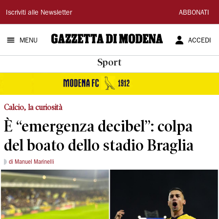
Gazzetta
Iscriviti alle Newsletter
ABBONATI
di
MENU
ACCEDI
Modena
Sport
Calcio, la curiosità
È “emergenza decibel”: colpa
del boato dello stadio Braglia
di Manuel Marinelli