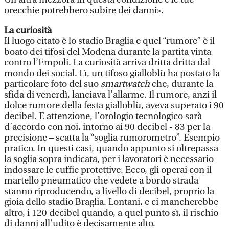
orecchie potrebbero subire dei danni».
La curiosità
Il luogo citato è lo stadio Braglia e quel “rumore” è il
boato dei tifosi del Modena durante la partita vinta
contro l’Empoli. La curiosità arriva dritta dritta dal
mondo dei social. Lì, un tifoso gialloblù ha postato la
particolare foto del suo
smartwatch
che, durante la
sfida di venerdì, lanciava l’allarme. Il rumore, anzi il
dolce rumore della festa gialloblù, aveva superato i 90
decibel. E attenzione, l’orologio tecnologico sarà
d’accordo con noi, intorno ai 90 decibel - 83 per la
precisione – scatta la “soglia rumorometro”. Esempio
pratico. In questi casi, quando appunto si oltrepassa
la soglia sopra indicata, per i lavoratori è necessario
indossare le cuffie protettive. Ecco, gli operai con il
martello pneumatico che vedete a bordo strada
stanno riproducendo, a livello di decibel, proprio la
gioia dello stadio Braglia. Lontani, e ci mancherebbe
altro, i 120 decibel quando, a quel punto sì, il rischio
di danni all’udito è decisamente alto.