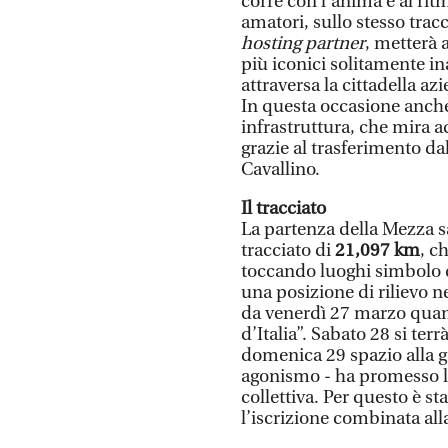
corre con l'anima e al rit
amatori, sullo stesso tracci
hosting partner
, metterà 
più iconici solitamente ina
attraversa la cittadella azi
In questa occasione anche
infrastruttura, che mira ad
grazie al trasferimento dal
Cavallino.
Il tracciato
La partenza della Mezza s
tracciato di
21,097 km
, c
toccando luoghi simbolo d
una posizione di rilievo ne
da venerdì 27 marzo quand
d’Italia”. Sabato 28 si te
domenica 29 spazio alla ga
agonismo - ha promesso l’
collettiva. Per questo è s
l’iscrizione combinata al