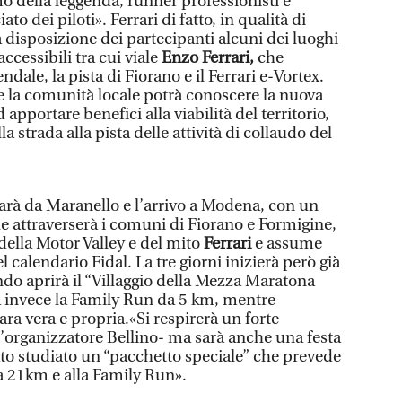
mo della leggenda, runner professionisti e
ato dei piloti». Ferrari di fatto, in qualità di
a disposizione dei partecipanti alcuni dei luoghi
ccessibili tra cui viale
Enzo Ferrari,
che
endale, la pista di Fiorano e il Ferrari e-Vortex.
 la comunità locale potrà conoscere la nuova
 apportare benefici alla viabilità del territorio,
la strada alla pista delle attività di collaudo del
arà da Maranello e l’arrivo a Modena, con un
he attraverserà i comuni di Fiorano e Formigine,
ella Motor Valley e del mito
Ferrari
e assume
l calendario Fidal. La tre giorni inizierà però già
o aprirà il “Villaggio della Mezza Maratona
rrà invece la Family Run da 5 km, mentre
ra vera e propria.«Si respirerà un forte
organizzatore Bellino- ma sarà anche una festa
tato studiato un “pacchetto speciale” che prevede
la 21km e alla Family Run».