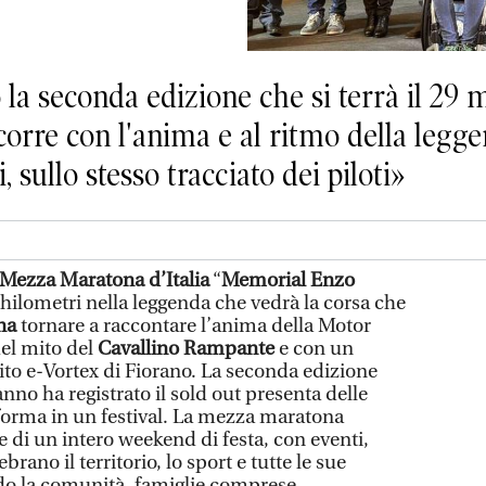
la seconda edizione che si terrà il 29 m
 corre con l'anima e al ritmo della legg
, sullo stesso tracciato dei piloti»
Mezza Maratona d’Italia
“
Memorial Enzo
 chilometri nella leggenda che vedrà la corsa che
na
tornare a raccontare l’anima della Motor
del mito del
Cavallino Rampante
e con un
ito e-Vortex di Fiorano. La seconda edizione
anno ha registrato il sold out presenta delle
sforma in un festival. La mezza maratona
e di un intero weekend di festa, con eventi,
ebrano il territorio, lo sport e tutte le sue
do la comunità, famiglie comprese.