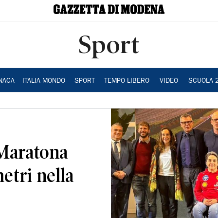
Sport
NACA
ITALIA MONDO
SPORT
TEMPO LIBERO
VIDEO
SCUOLA 
Maratona
metri nella