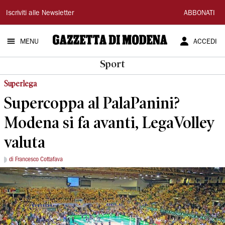
Gazzetta
Iscriviti alle Newsletter
ABBONATI
di
MENU
ACCEDI
Modena
Sport
Superlega
Supercoppa al PalaPanini?
Modena si fa avanti, LegaVolley
valuta
di Francesco Cottafava