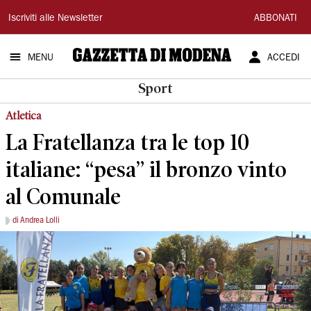
Gazzetta
Iscriviti alle Newsletter
ABBONATI
di
MENU
ACCEDI
Modena
Sport
Atletica
La Fratellanza tra le top 10
italiane: “pesa” il bronzo vinto
al Comunale
di Andrea Lolli