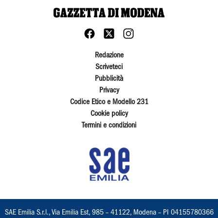
Redazione
Scriveteci
Pubblicità
Privacy
Codice Etico e Modello 231
Cookie policy
Termini e condizioni
SAE Emilia S.r.l., Via Emilia Est, 985 – 41122, Modena – PI 04155780366