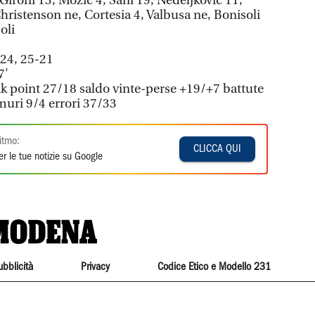
Gironi 13, Mozic 4, Sani 19, Nedeljkovic 11,
 Christenson ne, Cortesia 4, Valbusa ne, Bonisoli
Soli
-24, 25-21
7'
k point 27/18 saldo vinte-perse +19/+7 battute
muri 9/4 errori 37/33
itmo:
CLICCA QUI
r le tue notizie su Google
ubblicità
Privacy
Codice Etico e Modello 231