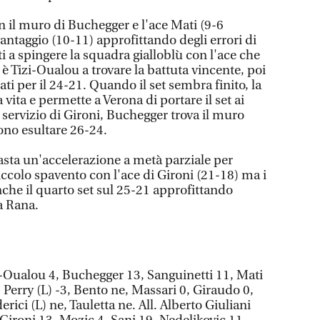
on il muro di Buchegger e l'ace Mati (9-6
antaggio (10-11) approfittando degli errori di
 spingere la squadra gialloblù con l'ace che
 è Tizi-Oualou a trovare la battuta vincente, poi
ati per il 24-21. Quando il set sembra finito, la
vita e permette a Verona di portare il set ai
l servizio di Gironi, Buchegger trova il muro
ono esultare 26-24.
basta un'accelerazione a metà parziale per
iccolo spavento con l'ace di Gironi (21-18) ma i
che il quarto set sul 25-21 approfittando
la Rana.
-Oualou 4, Buchegger 13, Sanguinetti 11, Mati
 Perry (L) -3, Bento ne, Massari 0, Giraudo 0,
rici (L) ne, Tauletta ne. All. Alberto Giuliani