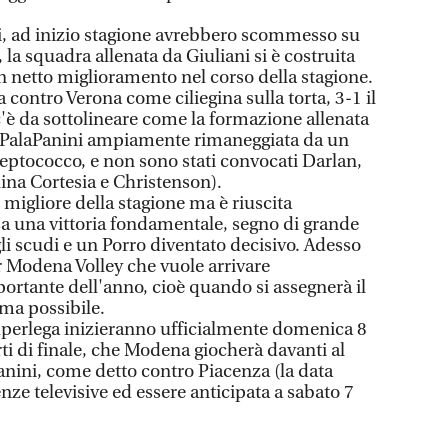
i, ad inizio stagione avrebbero scommesso su
 la squadra allenata da Giuliani si è costruita
 netto miglioramento nel corso della stagione.
ia contro Verona come ciliegina sulla torta, 3-1 il
 c'è da sottolineare come la formazione allenata
 al PalaPanini ampiamente rimaneggiata da un
reptococco, e non sono stati convocati Darlan,
hina Cortesia e Christenson).
 migliore della stagione ma è riuscita
a una vittoria fondamentale, segno di grande
li scudi e un Porro diventato decisivo. Adesso
er Modena Volley che vuole arrivare
rtante dell'anno, cioè quando si assegnerà il
rma possibile.
Superlega inizieranno ufficialmente domenica 8
ti di finale, che Modena giocherà davanti al
anini, come detto contro Piacenza (la data
nze televisive ed essere anticipata a sabato 7