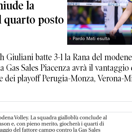
hiude la
l quarto posto
◗
Pardo Mati esulta
 Giuliani batte 3-1 la Rana del modenes
 la Gas Sales Piacenza avrà il vantaggio
e dei playoff Perugia-Monza, Verona-Mi
ena Volley. La squadra gialloblù conclude al
ason e, con pieno merito, giocherà i quarti di
taggio del fattore campo contro la Gas Sales