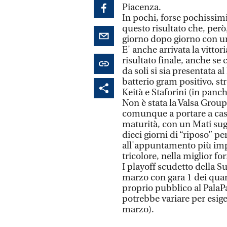
Piacenza.
In pochi, forse pochissim
questo risultato che, però,
giorno dopo giorno con un
E' anche arrivata la vittor
risultato finale, anche se
da soli si sia presentata
batterio gram positivo, st
Keità e Staforini (in panc
Non è stata la Valsa Group
comunque a portare a cas
maturità, con un Mati sug
dieci giorni di “riposo” p
all'appuntamento più impo
tricolore, nella miglior fo
I playoff scudetto della 
marzo con gara 1 dei quar
proprio pubblico al PalaP
potrebbe variare per esige
marzo).