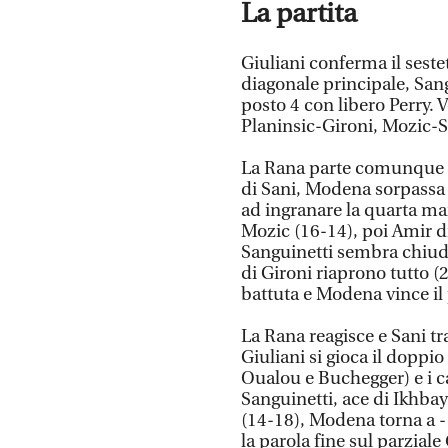
La partita
Giuliani conferma il sest
diagonale principale, San
posto 4 con libero Perry.
Planinsic-Gironi, Mozic-S
La Rana parte comunque fo
di Sani, Modena sorpassa
ad ingranare la quarta mar
Mozic (16-14), poi Amir di
Sanguinetti sembra chiude
di Gironi riaprono tutto (
battuta e Modena vince il
La Rana reagisce e Sani tr
Giuliani si gioca il doppi
Oualou e Buchegger) e i c
Sanguinetti, ace di Ikhbay
(14-18), Modena torna a -
la parola fine sul parziale