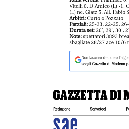
Rana Verona:
Planinsic 0, 
Vitelli 0, D'Amico (L) -1,
(L) ne, Glatz 5. All. Fabio 
Arbitri:
Curto e Pozzato
Parziali:
25-23, 22-25, 26
Durata set:
26', 29', 30', 2
Note:
spettatori 3893 brea
sbagliate 28/27 ace 10/6 
Non lasciare decidere l'algor
scegli
Gazzetta di Modena
pe
Redazione
Scriveteci
P