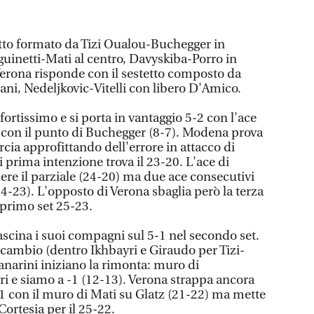
etto formato da Tizi Oualou-Buchegger in
guinetti-Mati al centro, Davyskiba-Porro in
 Verona risponde con il sestetto composto da
ani, Nedeljkovic-Vitelli con libero D'Amico.
rtissimo e si porta in vantaggio 5-2 con l'ace
 con il punto di Buchegger (8-7). Modena prova
cia approfittando dell'errore in attacco di
 prima intenzione trova il 23-20. L'ace di
re il parziale (24-20) ma due ace consecutivi
24-23). L'opposto di Verona sbaglia però la terza
 primo set 25-23.
ascina i suoi compagni sul 5-1 nel secondo set.
o cambio (dentro Ikhbayri e Giraudo per Tizi-
anarini iniziano la rimonta: muro di
ri e siamo a -1 (12-13). Verona strappa ancora
1 con il muro di Mati su Glatz (21-22) ma mette
 Cortesia per il 25-22.