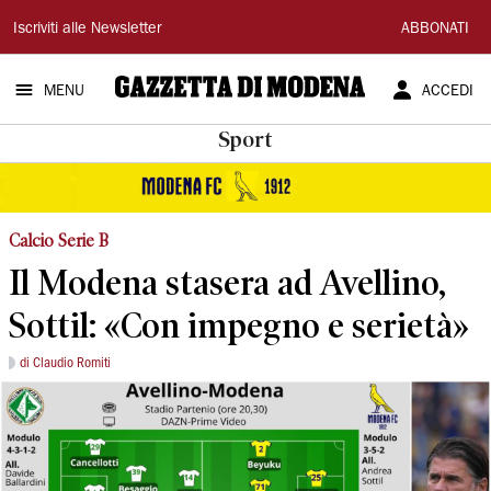
Gazzetta
Iscriviti alle Newsletter
ABBONATI
di
MENU
ACCEDI
Modena
Sport
Calcio Serie B
Il Modena stasera ad Avellino,
Sottil: «Con impegno e serietà»
di Claudio Romiti