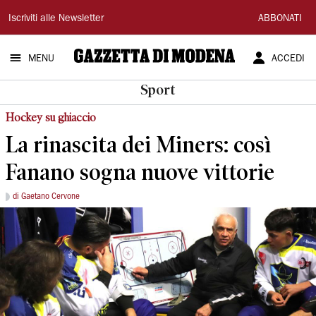
Gazzetta
Iscriviti alle Newsletter
ABBONATI
di
MENU
ACCEDI
Modena
Sport
Hockey su ghiaccio
La rinascita dei Miners: così
Fanano sogna nuove vittorie
di Gaetano Cervone