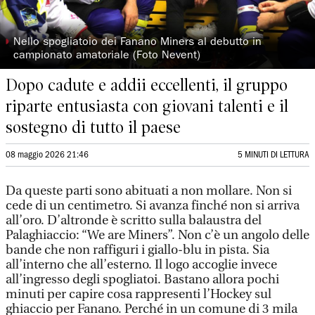
◗
Nello spogliatoio dei Fanano Miners al debutto in
campionato amatoriale (Foto Nevent)
Dopo cadute e addii eccellenti, il gruppo
riparte entusiasta con giovani talenti e il
sostegno di tutto il paese
08 maggio 2026 21:46
5 MINUTI DI LETTURA
Da queste parti sono abituati a non mollare. Non si
cede di un centimetro. Si avanza finché non si arriva
all’oro. D’altronde è scritto sulla balaustra del
Palaghiaccio: “We are Miners”. Non c’è un angolo delle
bande che non raffiguri i giallo-blu in pista. Sia
all’interno che all’esterno. Il logo accoglie invece
all’ingresso degli spogliatoi. Bastano allora pochi
minuti per capire cosa rappresenti l’Hockey sul
ghiaccio per Fanano. Perché in un comune di 3 mila