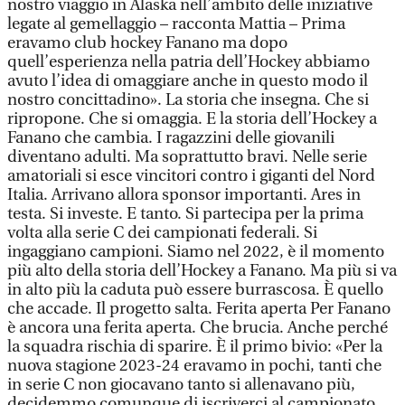
nostro viaggio in Alaska nell’ambito delle iniziative
legate al gemellaggio – racconta Mattia – Prima
eravamo club hockey Fanano ma dopo
quell’esperienza nella patria dell’Hockey abbiamo
avuto l’idea di omaggiare anche in questo modo il
nostro concittadino». La storia che insegna. Che si
ripropone. Che si omaggia. E la storia dell’Hockey a
Fanano che cambia. I ragazzini delle giovanili
diventano adulti. Ma soprattutto bravi. Nelle serie
amatoriali si esce vincitori contro i giganti del Nord
Italia. Arrivano allora sponsor importanti. Ares in
testa. Si investe. E tanto. Si partecipa per la prima
volta alla serie C dei campionati federali. Si
ingaggiano campioni. Siamo nel 2022, è il momento
più alto della storia dell’Hockey a Fanano. Ma più si va
in alto più la caduta può essere burrascosa. È quello
che accade. Il progetto salta. Ferita aperta Per Fanano
è ancora una ferita aperta. Che brucia. Anche perché
la squadra rischia di sparire. È il primo bivio: «Per la
nuova stagione 2023-24 eravamo in pochi, tanti che
in serie C non giocavano tanto si allenavano più,
decidemmo comunque di iscriverci al campionato