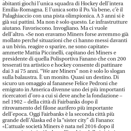
abitanti giochi l’unica squadra di Hockey dell’intera
Emilia-Romagna. E l’unica sotto il Po. Va bene, c’è il
Palaghiaccio con una pista olimpionica. A 3 anni si è
già sui pattini. Ma non è solo questo. Le infrastrutture
aiutano. Favoriscono. Invogliano. Ma ci vuole
dell’altro. «Se non eravamo Miners forse avremmo già
mollato perché situazioni che ci hanno messi davanti
a un bivio, reagire o sparire, ne sono capitate»
ammette Mattia Piccinelli, capitano dei Miners e
presidente di quella Polisportiva Fanano che con 200
tesserati tra artistico e hockey consente di pattinare
dai 3 ai 75 anni. “We are Miners” non è solo lo slogan
sulla balaustra. È un monito. Quasi un destino. Di
sicuro un omaggio al fananese Felice Pedroni che
emigrato in America divenne uno dei più importanti
ricercatori d’oro a cui si deve anche la fondazione –
nel 1902 – della città di Fairbanks dopo il
ritrovamento del filone aurifero più importante
dell’epoca. Oggi Fairbanks è la seconda città più
grande dell’Alaska ed è la “sister city” di Fanano:
«L’attuale società Miners è nata nel 2016 dopo il