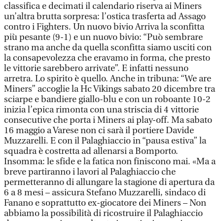
classifica e decimati il calendario riserva ai Miners
un’altra brutta sorpresa: l’ostica trasferta ad Assago
contro i Fighters. Un nuovo bivio Arriva la sconfitta
più pesante (9-1) e un nuovo bivio: “Può sembrare
strano ma anche da quella sconfitta siamo usciti con
la consapevolezza che eravamo in forma, che presto
le vittorie sarebbero arrivate”. E infatti nessuno
arretra. Lo spirito è quello. Anche in tribuna: “We are
Miners” accoglie la Hc Vikings sabato 20 dicembre tra
sciarpe e bandiere giallo-blu e con un roboante 10-2
inizia l’epica rimonta con una striscia di 4 vittorie
consecutive che porta i Miners ai play-off. Ma sabato
16 maggio a Varese non ci sarà il portiere Davide
Muzzarelli. E con il Palaghiaccio in “pausa estiva” la
squadra è costretta ad allenarsi a Bomporto.
Insomma: le sfide e la fatica non finiscono mai. «Ma a
breve partiranno i lavori al Palaghiaccio che
permetteranno di allungare la stagione di apertura da
6 a 8 mesi – assicura Stefano Muzzarelli, sindaco di
Fanano e soprattutto ex-giocatore dei Miners – Non
abbiamo la possibilità di ricostruire il Palaghiaccio