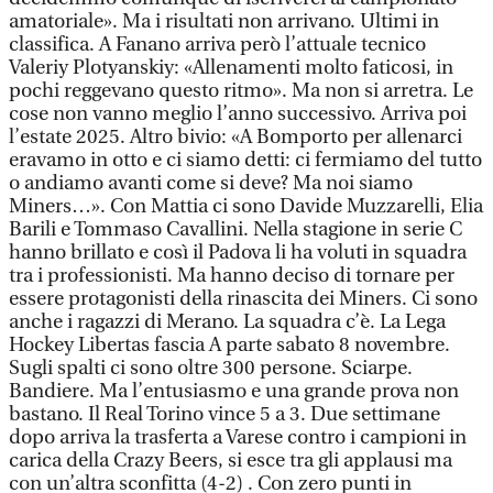
amatoriale». Ma i risultati non arrivano. Ultimi in
classifica. A Fanano arriva però l’attuale tecnico
Valeriy Plotyanskiy: «Allenamenti molto faticosi, in
pochi reggevano questo ritmo». Ma non si arretra. Le
cose non vanno meglio l’anno successivo. Arriva poi
l’estate 2025. Altro bivio: «A Bomporto per allenarci
eravamo in otto e ci siamo detti: ci fermiamo del tutto
o andiamo avanti come si deve? Ma noi siamo
Miners…». Con Mattia ci sono Davide Muzzarelli, Elia
Barili e Tommaso Cavallini. Nella stagione in serie C
hanno brillato e così il Padova li ha voluti in squadra
tra i professionisti. Ma hanno deciso di tornare per
essere protagonisti della rinascita dei Miners. Ci sono
anche i ragazzi di Merano. La squadra c’è. La Lega
Hockey Libertas fascia A parte sabato 8 novembre.
Sugli spalti ci sono oltre 300 persone. Sciarpe.
Bandiere. Ma l’entusiasmo e una grande prova non
bastano. Il Real Torino vince 5 a 3. Due settimane
dopo arriva la trasferta a Varese contro i campioni in
carica della Crazy Beers, si esce tra gli applausi ma
con un’altra sconfitta (4-2) . Con zero punti in