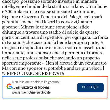
daccapo, possiamo soltanto investire in maniera
intelligente chiudendo la struttura ai lati». Un milione
e 700 mila euro le risorse stanziate tra Comune,
Regione e Governo, l’apertura del Palaghiaccio sarà
garantita anche con i lavori in corso: «Quando
giocano i Miners le tribune sono piene, sfido
chiunque a trovare uno stadio di calcio da queste
parti con centinaia di spettatori per ogni gara. La forza
di Fanano è che ciascuno fa bene la propria parte, è
un gioco di squadra dove manca solo un tassello, ma
importante, uno sponsor che ci permetta di tornare
nelle serie professionistiche avviando un progetto
sportivo importante». Non si arretra di un centimetro.
Ma con uno sponsor si potrebbe andare più veloci. l
© RIPRODUZIONE RISERVATA
Non lasciare decidere l'algoritmo:
CLICCA QUI
scegli
Gazzetta di Modena
per le tue notizie su Google