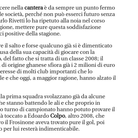
cere nella
cantera
è da sempre un punto fermo
e società, perché non può esserci futuro senza
rlo Rivetti lo ha ripetuto alla noia nel corso
ragione, mettere pure questa soddisfazione
i positive della stagione.
re il salto e forse qualcuno già si è dimenticato
ausa della sua capacità di giocare con la
 del fatto che si tratta di un classe 2008; il
di origine ghanese sfiora già i 2 milioni di euro
eresse di molti club importanti che lo
ile e che oggi, a maggior ragione, hanno alzato il
lla prima squadra svolazzano già da alcune
 che stanno battendo le ali e che proprio in
mo turno di campionato hanno potuto provare il
già toccato a Edoardo
Colpo
, altro 2008, che
ro il Frosinone aveva trovato pure il gol, poi
 per lui resterà indimenticabile.