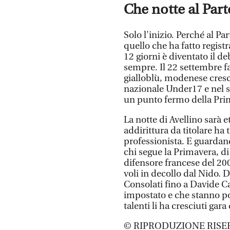
Che notte al Par
Solo l'inizio. Perché al Pa
quello che ha fatto regist
12 giorni è diventato il d
sempre. Il 22 settembre fa
gialloblù, modenese cresci
nazionale Under17 e nel s
un punto fermo della Pri
La notte di Avellino sarà 
addirittura da titolare ha
professionista. E guarda
chi segue la Primavera, d
difensore francese del 20
voli in decollo dal Nido. D
Consolati fino a Davide C
impostato e che stanno po
talenti li ha cresciuti gar
© RIPRODUZIONE RISE