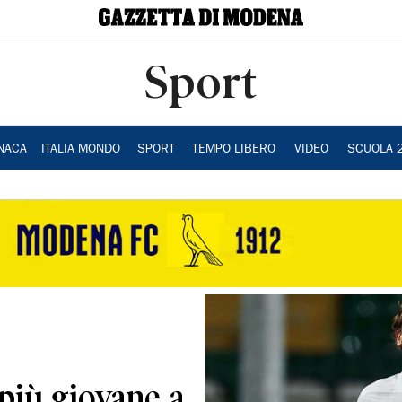
Sport
NACA
ITALIA MONDO
SPORT
TEMPO LIBERO
VIDEO
SCUOLA 
 più giovane a