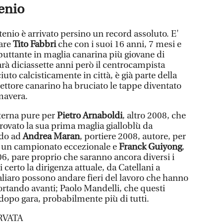
tenio
rtenio è arrivato persino un record assoluto. E'
rare
Tito Fabbri
che con i suoi 16 anni, 7 mesi e
ebuttante in maglia canarina più giovane di
rà diciassette anni però il centrocampista
uto calcisticamente in città, è già parte della
ettore canarino ha bruciato le tappe diventato
mavera.
eterna pure per
Pietro Arnaboldi
, altro 2008, che
 trovato la sua prima maglia gialloblù da
ndo ad
Andrea Maran
, portiere 2008, autore, per
i un campionato eccezionale e
Franck Guiyong
,
06, pare proprio che saranno ancora diversi i
i certo la dirigenza attuale, da Catellani a
aliaro possono andare fieri del lavoro che hanno
rtando avanti; Paolo Mandelli, che questi
a dopo gara, probabilmente più di tutti.
RVATA