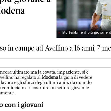
 Modena
◗
Tito Fabbri è il più giovane
so in campo ad Avellino a 16 anni, 7 mes
cora ultimato ma la covata, impaziente, si è
Avellino ha regalato al
Modena
la gioia di vedere
 lavoro e gli sforzi degli ultimi anni, da quando
 cominciato a ricostruire un settore giovanile
amente.
ro con i giovani