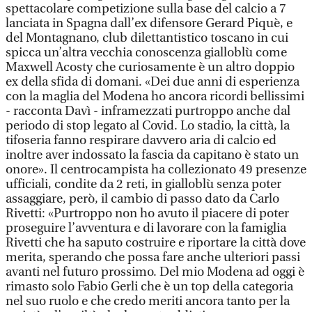
spettacolare competizione sulla base del calcio a 7
lanciata in Spagna dall’ex difensore Gerard Piquè, e
del Montagnano, club dilettantistico toscano in cui
spicca un’altra vecchia conoscenza gialloblù come
Maxwell Acosty che curiosamente è un altro doppio
ex della sfida di domani. «Dei due anni di esperienza
con la maglia del Modena ho ancora ricordi bellissimi
- racconta Davì - inframezzati purtroppo anche dal
periodo di stop legato al Covid. Lo stadio, la città, la
tifoseria fanno respirare davvero aria di calcio ed
inoltre aver indossato la fascia da capitano è stato un
onore». Il centrocampista ha collezionato 49 presenze
ufficiali, condite da 2 reti, in gialloblù senza poter
assaggiare, però, il cambio di passo dato da Carlo
Rivetti: «Purtroppo non ho avuto il piacere di poter
proseguire l’avventura e di lavorare con la famiglia
Rivetti che ha saputo costruire e riportare la città dove
merita, sperando che possa fare anche ulteriori passi
avanti nel futuro prossimo. Del mio Modena ad oggi è
rimasto solo Fabio Gerli che è un top della categoria
nel suo ruolo e che credo meriti ancora tanto per la