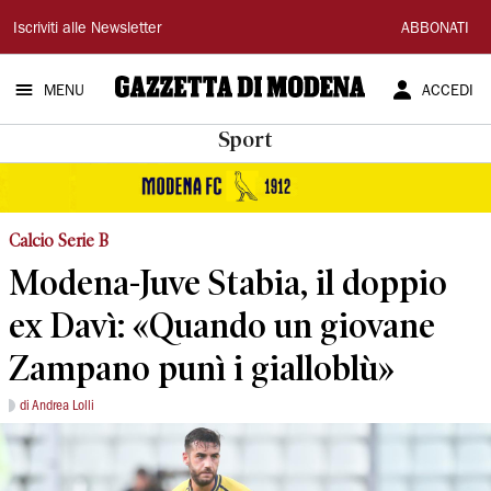
Gazzetta
Iscriviti alle Newsletter
ABBONATI
di
MENU
ACCEDI
Modena
Sport
Calcio Serie B
Modena-Juve Stabia, il doppio
ex Davì: «Quando un giovane
Zampano punì i gialloblù»
di Andrea Lolli