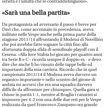
serietà e l’umiltà che lo contraddistinguono».
«Sarà una bella partita»
Da protagonista ad avversario il passo è breve per
Davì che, come accennato in precedenza, aveva
militato nelle Vespe anche nella prima parte della
stagione 2013/14 affrontando il Modena di Novellino
che poi avrebbe fatto sognare la città fino alla
sfortunata doppia sfida di semifinale playoff con il
Cesena. «Alla Juve Stabia ho giocato per quattro anni
tra Serie B e C - ricorda sempre il doppio ex - e devo
dire che anche lì ho vissuto delle tappe belle ed
importanti della mia carriera. Ricordo che in quel
campionato 2013/14 il Modena aveva davvero un
organico importante e nello scontro del girone di
andata mi accorsi che era una squadra davvero
difficile da affrontare per chiunque». Quella gara si
chiuse in parità 1-1, mentre al Braglia i canarini si
imposero per 4-2 con una delle due reti per le Vespe
realizzata da quel Francesco Zampano ora grande