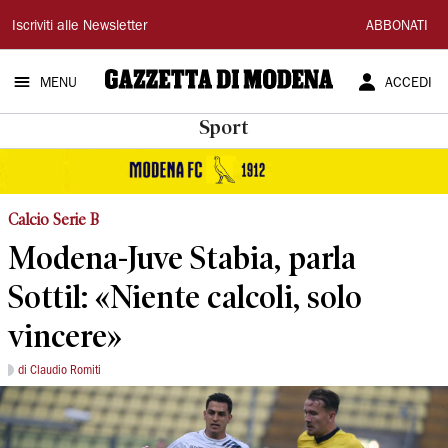
Gazzetta
Iscriviti alle Newsletter
ABBONATI
di
MENU
ACCEDI
Modena
Sport
Calcio Serie B
Modena-Juve Stabia, parla
Sottil: «Niente calcoli, solo
vincere»
di Claudio Romiti