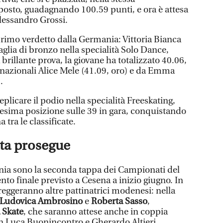
posto, guadagnando 100.59 punti, e ora è attesa
Alessandro Grossi.
primo verdetto dalla Germania: Vittoria Bianca
glia di bronzo nella specialità Solo Dance,
brillante prova, la giovane ha totalizzato 40.06,
nnazionali Alice Mele (41.09, oro) e da Emma
.
eplicare il podio nella specialità Freeskating,
esima posizione sulle 39 in gara, conquistando
 tra le classificate.
ata prosegue
nia sono la seconda tappa dei Campionati del
o finale previsto a Cesena a inizio giugno. In
eggeranno altre pattinatrici modenesi: nella
Ludovica Ambrosino
e
Roberta Sasso
,
 Skate
, che saranno attese anche in coppia
n Luca Buonincontro e Gherardo Altieri