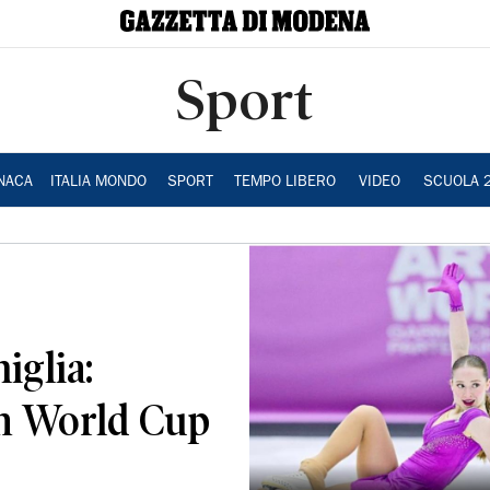
Sport
NACA
ITALIA MONDO
SPORT
TEMPO LIBERO
VIDEO
SCUOLA 
iglia:
in World Cup