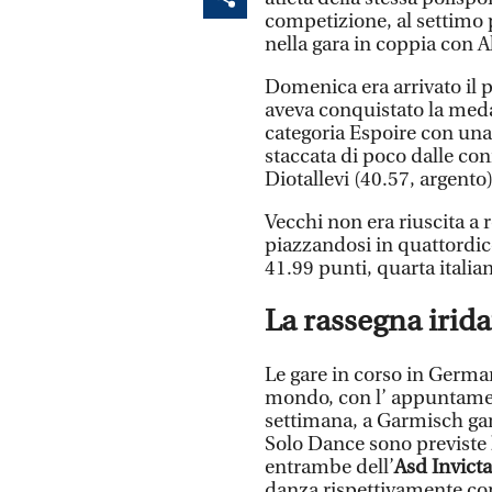
competizione, al settimo 
nella gara in coppia con 
Domenica era arrivato il 
aveva conquistato la meda
categoria Espoire con una 
staccata di poco dalle co
Diotallevi (40.57, argento)
Vecchi non era riuscita a r
piazzandosi in quattordic
41.99 punti, quarta italiana
La rassegna irid
Le gare in corso in Germa
mondo, con l’ appuntament
settimana, a Garmisch gar
Solo Dance sono previste
entrambe dell’
Asd Invicta
danza rispettivamente co