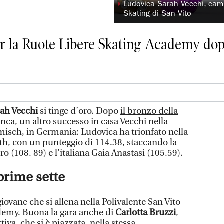
◗
Ludovica Sarah Vecchi, cam
Skating di San Vito
r la Ruote Libere Skating Academy dopo
rah Vecchi
si tinge d’oro. Dopo
il bronzo della
anca
, un altro successo in casa Vecchi nella
isch, in Germania: Ludovica ha trionfato nella
th, con un punteggio di 114.38, staccando la
 (108. 89) e l’italiana Gaia Anastasi (105.59).
 prime sette
giovane che si allena nella Polivalente San Vito
demy. Buona la gara anche di
Carlotta Bruzzi
,
tiva, che si è piazzata, nella stessa