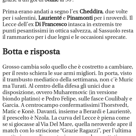
Prima erano andati a segno l’ex
Cheddira
, due volte
per i salentini,
Laurienté
e
Pinamonti
per i nroverdi. Il
Lecce dell’ex
Di Francesco
intasca in extremis tre
punti pesantissimi in ottica salvezza, al Sassuolo resta
il rammarico per i due legni e le occasioni sprecate.
Botta e risposta
Grosso cambia solo quello che è costretto a cambiare,
per il resto schiera le sue armi migliori. In porta, visto
il trambusto mediatico della settimana, non c'è Muric
ma Turati. Al centro della difesa gli unici due a
disposizione, ovvero Muharemovic (in versione
biondo platino) e Pedro Felipe, sulle fasce Coulibaly e
Garcia. A centrocampo confermatissimi Thorstvedt,
Matic e Konè. Davanti, insieme a Berardi e Laurientè,
il prescelto è Nzola. La curva del Lecce è piena come
se si giocasse al Via Del Mare, quella neroverde apre il
match con lo striscione “Grazie Ragazzi”, per l'ultima