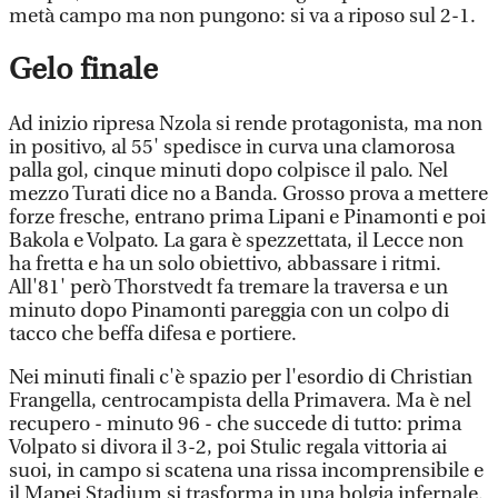
metà campo ma non pungono: si va a riposo sul 2-1.
Gelo finale
Ad inizio ripresa Nzola si rende protagonista, ma non
in positivo, al 55' spedisce in curva una clamorosa
palla gol, cinque minuti dopo colpisce il palo. Nel
mezzo Turati dice no a Banda. Grosso prova a mettere
forze fresche, entrano prima Lipani e Pinamonti e poi
Bakola e Volpato. La gara è spezzettata, il Lecce non
ha fretta e ha un solo obiettivo, abbassare i ritmi.
All'81' però Thorstvedt fa tremare la traversa e un
minuto dopo Pinamonti pareggia con un colpo di
tacco che beffa difesa e portiere.
Nei minuti finali c'è spazio per l'esordio di Christian
Frangella, centrocampista della Primavera. Ma è nel
recupero - minuto 96 - che succede di tutto: prima
Volpato si divora il 3-2, poi Stulic regala vittoria ai
suoi, in campo si scatena una rissa incomprensibile e
il Mapei Stadium si trasforma in una bolgia infernale.