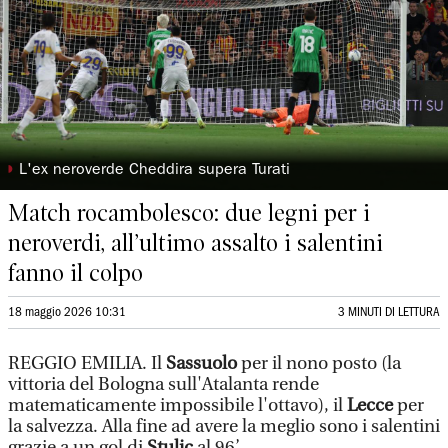
◗
L'ex neroverde Cheddira supera Turati
Match rocambolesco: due legni per i
neroverdi, all’ultimo assalto i salentini
fanno il colpo
18 maggio 2026 10:31
3 MINUTI DI LETTURA
REGGIO EMILIA. Il
Sassuolo
per il nono posto (la
vittoria del Bologna sull'Atalanta rende
matematicamente impossibile l'ottavo), il
Lecce
per
la salvezza. Alla fine ad avere la meglio sono i salentini
grazie a un gol di
Stulic
al 96’.