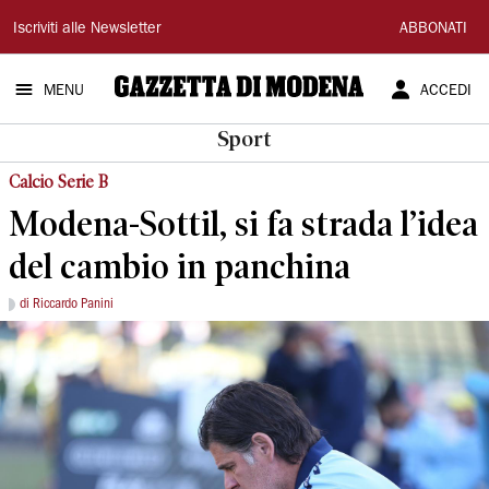
Gazzetta
Iscriviti alle Newsletter
ABBONATI
di
MENU
ACCEDI
Modena
Sport
Calcio Serie B
Modena-Sottil, si fa strada l’idea
del cambio in panchina
di Riccardo Panini