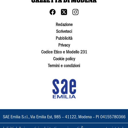
Redazione
Scriveteci
Pubblicità
Privacy
Codice Etico e Modello 231
Cookie policy
Termini e condizioni
SAE Emilia S.r.l., Via Emilia Est, 985 – 41122, Modena – PI 04155780366