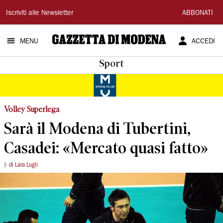
Gazzetta
Iscriviti alle Newsletter
ABBONATI
di
MENU
ACCEDI
Modena
Sport
Volley Superlega
Sarà il Modena di Tubertini,
Casadei: «Mercato quasi fatto»
di Lara Lugli