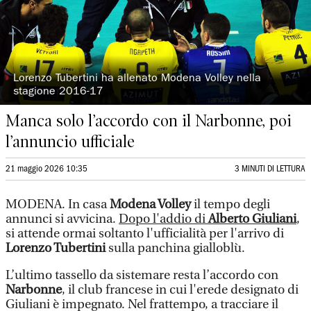
◗
Lorenzo Tubertini ha allenato Modena Volley nella
stagione 2016-17
Manca solo l’accordo con il Narbonne, poi
l’annuncio ufficiale
21 maggio 2026 10:35
3 MINUTI DI LETTURA
MODENA. In casa
Modena Volley
il tempo degli
annunci si avvicina.
Dopo l'addio di
Alberto Giuliani
,
si attende ormai soltanto l'ufficialità per l'arrivo di
Lorenzo Tubertini
sulla panchina gialloblù.
L’ultimo tassello da sistemare resta l’accordo con
Narbonne
, il club francese in cui l'erede designato di
Giuliani è impegnato. Nel frattempo, a tracciare il