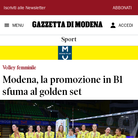
Gazzetta
Iscriviti alle Newsletter
ABBONATI
di
MENU
ACCEDI
Modena
Sport
Volley femminile
Modena, la promozione in B1
sfuma al golden set