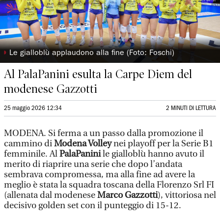
◗
Le gialloblù applaudono alla fine (Foto: Foschi)
Al PalaPanini esulta la Carpe Diem del
modenese Gazzotti
25 maggio 2026 12:34
2 MINUTI DI LETTURA
MODENA. Si ferma a un passo dalla promozione il
cammino di
Modena Volley
nei playoff per la Serie B1
femminile. Al
PalaPanini
le gialloblù hanno avuto il
merito di riaprire una serie che dopo l’andata
sembrava compromessa, ma alla fine ad avere la
meglio è stata la squadra toscana della Florenzo Srl FI
(allenata dal modenese
Marco Gazzotti
), vittoriosa nel
decisivo golden set con il punteggio di 15-12.