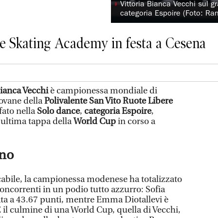
◗
Vittoria Bianca Vecchi sul g
categoria Espoire (Foto: Ran
re Skating Academy in festa a Cesena
Bianca Vecchi
è campionessa mondiale di
iovane della
Polivalente San Vito Ruote Libere
fato nella
Solo dance
,
categoria Espoire
,
l’ultima tappa della
World Cup
in corso a
ano
abile, la campionessa modenese ha totalizzato
oncorrenti in un podio tutto azzurro: Sofia
mata a 43.67 punti, mentre Emma Diotallevi è
 il culmine di una World Cup, quella di Vecchi,