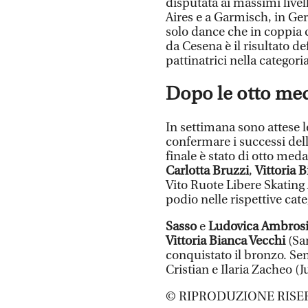
disputata ai massimi live
Aires e a Garmisch, in Ger
solo dance che in coppia 
da Cesena è il risultato d
pattinatrici nella categori
Dopo le otto me
In settimana sono attese l
confermare i successi del
finale è stato di otto meda
Carlotta Bruzzi
,
Vittoria 
Vito Ruote Libere Skating 
podio nelle rispettive cate
Sasso
e
Ludovica Ambros
Vittoria Bianca Vecchi
(Sa
conquistato il bronzo. Sen
Cristian e Ilaria Zacheo (J
© RIPRODUZIONE RISE