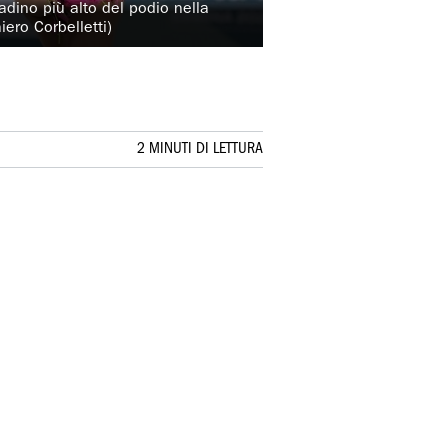
radino più alto del podio nella
iero Corbelletti)
2 MINUTI DI LETTURA