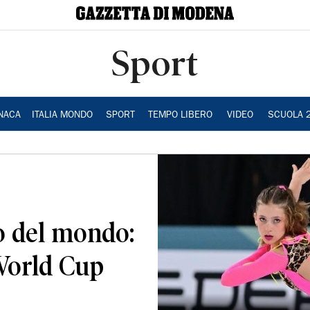
Sport
NACA
ITALIA MONDO
SPORT
TEMPO LIBERO
VIDEO
SCUOLA 
to del mondo:
 World Cup