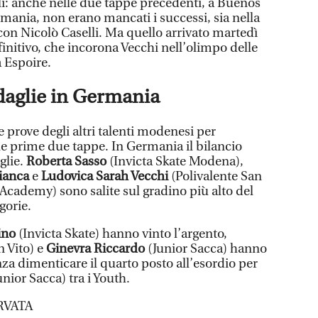
lli: anche nelle due tappe precedenti, a Buenos
mania, non erano mancati i successi, sia nella
con Nicolò Caselli. Ma quello arrivato martedì
efinitivo, che incorona Vecchi nell’olimpo delle
a Espoire.
daglie in Germania
e prove degli altri talenti modenesi per
le prime due tappe. In Germania il bilancio
glie.
Roberta Sasso
(Invicta Skate Modena),
Bianca
e
Ludovica Sarah Vecchi
(Polivalente San
Academy) sono salite sul gradino più alto del
gorie.
ino
(Invicta Skate) hanno vinto l’argento,
n Vito) e
Ginevra Riccardo
(Junior Sacca) hanno
za dimenticare il quarto posto all’esordio per
unior Sacca) tra i Youth.
RVATA