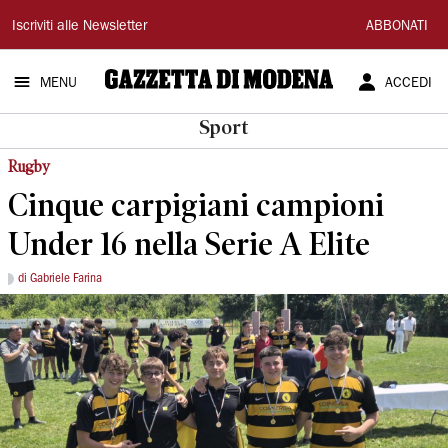
Gazzetta
Iscriviti alle Newsletter
ABBONATI
di
MENU
ACCEDI
Modena
Sport
Rugby
Cinque carpigiani campioni
Under 16 nella Serie A Elite
di Gabriele Farina