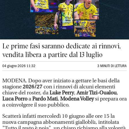
Le prime fasi saranno dedicate ai rinnovi,
vendita libera a partire dal 13 luglio
04 giugno 2026 11:32
3 MINUTI DI LETTURA
MODENA. Dopo aver iniziato a gettare le basi della
stagione
2026/27
con i rinnovi di alcuni elementi
chiave del roster, da
Luke Perry
,
Amir Tizi-Oualou
,
Luca Porro
a
Pardo Mati
,
Modena Volley
si prepara ora
a coinvolgere il suo pubblico.
Scatterà infatti mercoledì 10 giugno alle ore 15 la
nuova campagna abbonamenti gialloblù, intitolata
"Tutto il resto è noia", un chiaro richiamo alla volontà