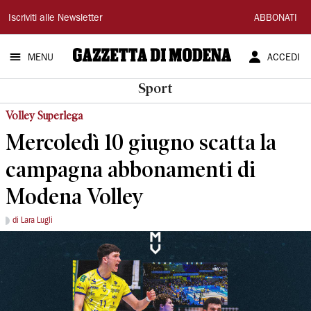
Gazzetta
Iscriviti alle Newsletter
ABBONATI
di
MENU
ACCEDI
Modena
Sport
Volley Superlega
Mercoledì 10 giugno scatta la
campagna abbonamenti di
Modena Volley
di Lara Lugli