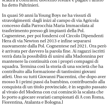
scadrà il contratto, dovremo restare e pagare l’affitto”
ha detto Paltrinieri.
In quasi 50 anni la Young Boys ne ha vissuti di
stravolgimenti: dagli inizi al campo di via Agricola
concesso dalla Parrocchia Maria Immacolata al
trasferimento presso gli impianti della Pol.
Cognentese, per poi fondersi col Circolo Dipendenti
Hera di via Newton nel 2013 e infine separarsi
nuovamente dalla Pol. Cognentese nel 2021. Ora però
è arrivata per davvero la parola fine. Ai ragazzi iscritti
verrà data la possibilità di unirsi alla Madonnina per
mantenere la continuità con i propri compagni di
squadra. Termina così la storia di una società che ha
contribuito alla formazione di tantissimi giovani
atleti. Uno su tutti Giovanni Piacentini, che dopo aver
mosso lì i primi passi da bambino, contribuendo alla
conquista di un titolo provinciale, è in seguito passato
al vivaio del Modena con cui cominciò la scalata che
lo porto a giocare svariati campionati di A con Roma,
Fiorentina, Atalanta e Bologna.l