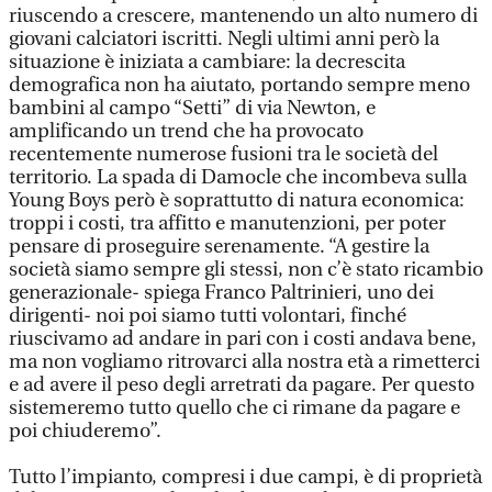
riuscendo a crescere, mantenendo un alto numero di
giovani calciatori iscritti. Negli ultimi anni però la
situazione è iniziata a cambiare: la decrescita
demografica non ha aiutato, portando sempre meno
bambini al campo “Setti” di via Newton, e
amplificando un trend che ha provocato
recentemente numerose fusioni tra le società del
territorio. La spada di Damocle che incombeva sulla
Young Boys però è soprattutto di natura economica:
troppi i costi, tra affitto e manutenzioni, per poter
pensare di proseguire serenamente. “A gestire la
società siamo sempre gli stessi, non c’è stato ricambio
generazionale- spiega Franco Paltrinieri, uno dei
dirigenti- noi poi siamo tutti volontari, finché
riuscivamo ad andare in pari con i costi andava bene,
ma non vogliamo ritrovarci alla nostra età a rimetterci
e ad avere il peso degli arretrati da pagare. Per questo
sistemeremo tutto quello che ci rimane da pagare e
poi chiuderemo”.
Tutto l’impianto, compresi i due campi, è di proprietà