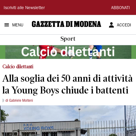
Gazzetta
Iscriviti alle Newsletter
ABBONATI
di
MENU
ACCEDI
Modena
Sport
Calcio dilettanti
Alla soglia dei 50 anni di attività
la Young Boys chiude i battenti
di Gabriele Molteni